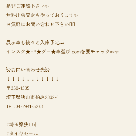
是非ご連絡下さい✨
無料出張査定もやっております✨
お気軽にお問い合わせ下さい🙆‍♀️
展示車も続々と入庫予定🚗
インスタ★HP★グー★車選び.comを要チェック👀✨
🌺お問い合わせ先🌺
↓↓↓↓↓↓↓↓↓↓↓
〒350-1335
埼玉県狭山市柏原2332-1
TEL:04-2941-5273
#埼玉県狭山市
#タイヤセール