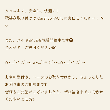
カッコよく、安全に、快適に！
電装品取り付けは Carshop FACT. にお任せください！ 🔧
✨
また、タイヤSALEも絶賛開催中です🛞
合わせて、ご検討ください👐
✰⋆｡:ﾟ･*☽:ﾟ･⋆｡✰⋆｡:ﾟ･*☽:ﾟ･⋆｡✰⋆｡:ﾟ･*☽:ﾟ･⋆
お車の整備や、パーツのお取り付けから、ちょっとした
お困り事のご相談まで❣️
皆様もご要望がございましたら、ぜひ当店までお問合せ
くださいませ💪✨