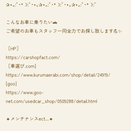
✰⋆｡:ﾟ･*☽:ﾟ･⋆｡✰⋆｡:ﾟ･*☽:ﾟ･⋆｡✰⋆｡:ﾟ･*☽:ﾟ
⁡⁡⁡こんなお車に乗りたい🚗
ご希望のお車もスタッフ一同全力でお探し致します💪✨
［HP］
https://carshopfact.com/
［車選び.com]
https://www.kurumaerabi.com/shop/detail/24919/
[goo]
https://www.goo-
net.com/usedcar_shop/0509288/detail.html
🔸メンテナンスect...🔸