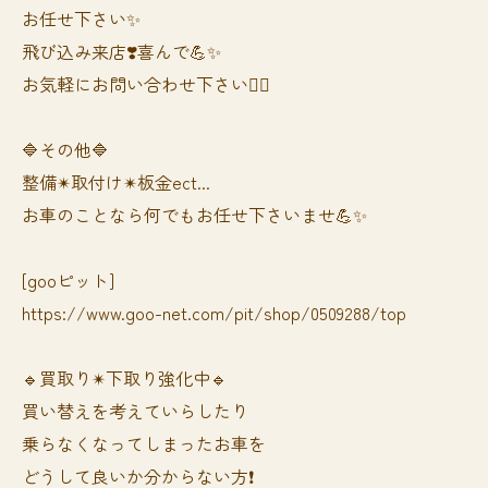
お任せ下さい✨
飛び込み来店❣️喜んで💪✨
お気軽にお問い合わせ下さい🙆‍♀️
🔷その他🔷
整備✴︎取付け✴︎板金ect...
お車のことなら何でもお任せ下さいませ💪✨
[gooピット]
https://www.goo-net.com/pit/shop/0509288/top
🔹買取り✴︎下取り強化中🔹
買い替えを考えていらしたり
乗らなくなってしまったお車を
どうして良いか分からない方❗️