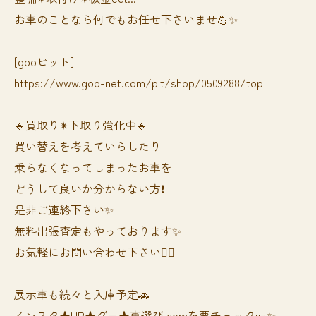
お車のことなら何でもお任せ下さいませ💪✨
[gooピット]
https://www.goo-net.com/pit/shop/0509288/top
🔹買取り✴︎下取り強化中🔹
買い替えを考えていらしたり
乗らなくなってしまったお車を
どうして良いか分からない方❗️
是非ご連絡下さい✨
無料出張査定もやっております✨
お気軽にお問い合わせ下さい🙆‍♀️
展示車も続々と入庫予定🚗
インスタ★HP★グー★車選び.comを要チェック👀✨