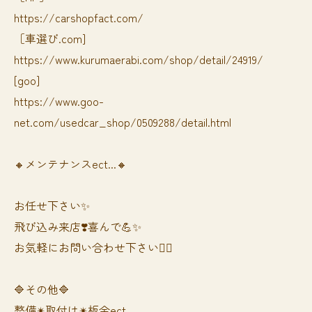
https://carshopfact.com/
［車選び.com]
https://www.kurumaerabi.com/shop/detail/24919/
[goo]
https://www.goo-
net.com/usedcar_shop/0509288/detail.html
🔸メンテナンスect...🔸
お任せ下さい✨
飛び込み来店❣️喜んで💪✨
お気軽にお問い合わせ下さい🙆‍♀️
🔷その他🔷
整備✴︎取付け✴︎板金ect...