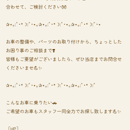
合わせて、ご検討ください👐
✰⋆｡:ﾟ･*☽:ﾟ･⋆｡✰⋆｡:ﾟ･*☽:ﾟ･⋆｡✰⋆｡:ﾟ･*☽:ﾟ･⋆
お車の整備や、パーツのお取り付けから、ちょっとした
お困り事のご相談まで❣️
皆様もご要望がございましたら、ぜひ当店までお問合せ
くださいませ💪✨
✰⋆｡:ﾟ･*☽:ﾟ･⋆｡✰⋆｡:ﾟ･*☽:ﾟ･⋆｡✰⋆｡:ﾟ･*☽:ﾟ
⁡⁡⁡こんなお車に乗りたい🚗
ご希望のお車もスタッフ一同全力でお探し致します💪✨
［HP］