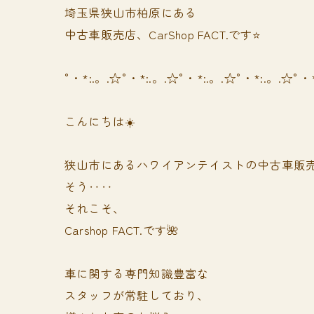
埼玉県狭山市柏原にある
中古車販売店、CarShop FACT.です⭐️
°・*:.。.☆°・*:.。.☆°・*:.。.☆°・*:.。.☆°・
こんにちは☀️
狭山市にあるハワイアンテイストの中古車販
そう‥‥
それこそ、
Carshop FACT.です🌺
車に関する専門知識豊富な
スタッフが常駐しており、