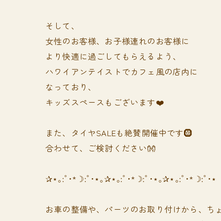
そして、
女性のお客様、お子様連れのお客様に
より快適に過ごしてもらえるよう、
ハワイアンテイストでカフェ風の店内に
なっており、
キッズスペースもございます❤️
また、タイヤSALEも絶賛開催中です🛞
合わせて、ご検討ください👐
✰⋆｡:ﾟ･*☽:ﾟ･⋆｡✰⋆｡:ﾟ･*☽:ﾟ･⋆｡✰⋆｡:ﾟ･*☽:ﾟ･⋆
お車の整備や、パーツのお取り付けから、ちょ