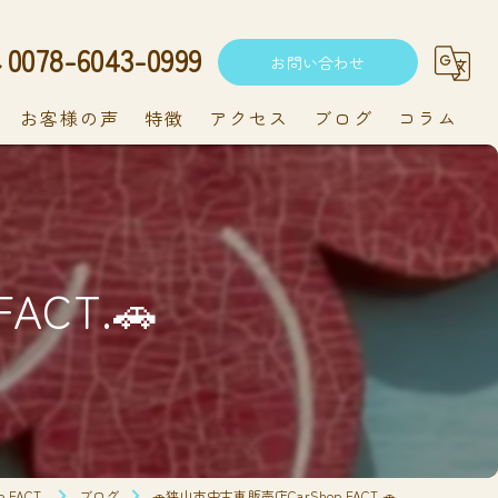
0078-6043-0999
お問い合わせ
お客様の声
特徴
アクセス
ブログ
コラム
中古車
軽自動車
ACT.🚗
新車
持ち込み
メンテナンス
FACT.
ブログ
🚗狭山市中古車販売店CarShop FACT.🚗