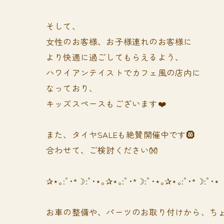
そして、
女性のお客様、お子様連れのお客様に
より快適に過ごしてもらえるよう、
ハワイアンテイストでカフェ風の店内に
なっており、
キッズスペースもございます❤️
また、タイヤSALEも絶賛開催中です🛞
合わせて、ご検討ください👐
✰⋆｡:ﾟ･*☽:ﾟ･⋆｡✰⋆｡:ﾟ･*☽:ﾟ･⋆｡✰⋆｡:ﾟ･*☽:ﾟ･⋆
お車の整備や、パーツのお取り付けから、ちょ