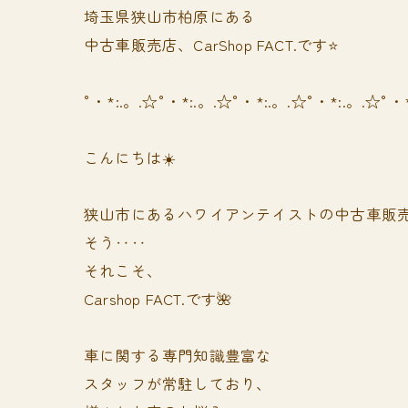
埼玉県狭山市柏原にある
中古車販売店、CarShop FACT.です⭐️
°・*:.。.☆°・*:.。.☆°・*:.。.☆°・*:.。.☆°・
こんにちは☀️
狭山市にあるハワイアンテイストの中古車販
そう‥‥
それこそ、
Carshop FACT.です🌺
車に関する専門知識豊富な
スタッフが常駐しており、