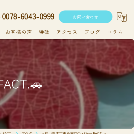
0078-6043-0999
お問い合わせ
お客様の声
特徴
アクセス
ブログ
コラム
中古車
軽自動車
ACT.🚗
新車
持ち込み
メンテナンス
FACT.
ブログ
🚗狭山市中古車販売店CarShop FACT.🚗