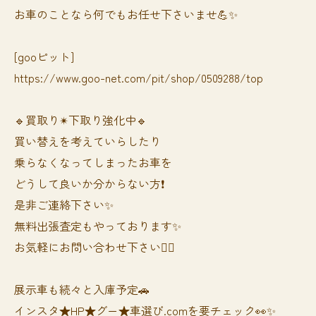
お車のことなら何でもお任せ下さいませ💪✨
[gooピット]
https://www.goo-net.com/pit/shop/0509288/top
🔹買取り✴︎下取り強化中🔹
買い替えを考えていらしたり
乗らなくなってしまったお車を
どうして良いか分からない方❗️
是非ご連絡下さい✨
無料出張査定もやっております✨
お気軽にお問い合わせ下さい🙆‍♀️
展示車も続々と入庫予定🚗
インスタ★HP★グー★車選び.comを要チェック👀✨