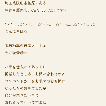
埼玉県狭山市柏原にある
中古車販売店、CarShop FACT.です⭐️
°・*:.。.☆°・*:.。.☆°・*:.。.☆°・*:.。.☆°・*:.。.☆
こんにちは☺️
本日納車の日産ノート🚗
をご紹介😘✨
お車を仕入れてネットに
掲載したところ、お問い合わせが🎵
コンパクトカーをお求めのお客様に
ぴったりのお車でした❤️
自分が乗りたい車に
乗れるっていいですよね‼️