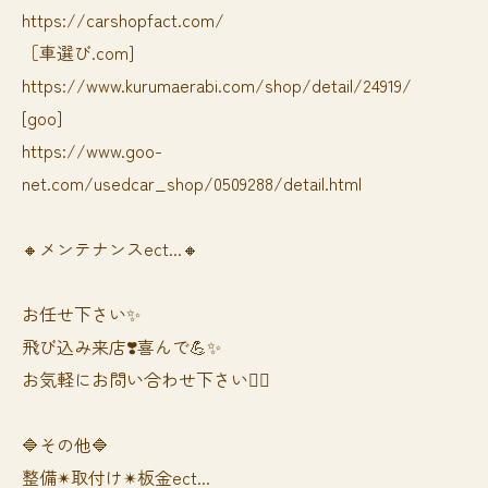
https://carshopfact.com/
［車選び.com]
https://www.kurumaerabi.com/shop/detail/24919/
[goo]
https://www.goo-
net.com/usedcar_shop/0509288/detail.html
🔸メンテナンスect...🔸
お任せ下さい✨
飛び込み来店❣️喜んで💪✨
お気軽にお問い合わせ下さい🙆‍♀️
🔷その他🔷
整備✴︎取付け✴︎板金ect...