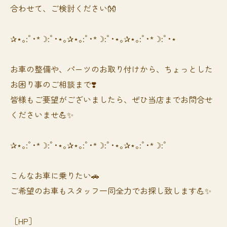
合わせて、ご検討ください👐
✰⋆｡:ﾟ･*☽:ﾟ･⋆｡✰⋆｡:ﾟ･*☽:ﾟ･⋆｡✰⋆｡:ﾟ･*☽:ﾟ･⋆
お車の整備や、パーツのお取り付けから、ちょっとした
お困り事のご相談まで❣️
皆様もご要望がございましたら、ぜひ当店までお問合せ
くださいませ💪✨
✰⋆｡:ﾟ･*☽:ﾟ･⋆｡✰⋆｡:ﾟ･*☽:ﾟ･⋆｡✰⋆｡:ﾟ･*☽:ﾟ
⁡⁡⁡こんなお車に乗りたい🚗
ご希望のお車もスタッフ一同全力でお探し致します💪✨
［HP］