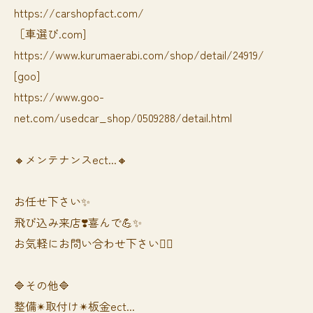
https://carshopfact.com/
［車選び.com]
https://www.kurumaerabi.com/shop/detail/24919/
[goo]
https://www.goo-
net.com/usedcar_shop/0509288/detail.html
🔸メンテナンスect...🔸
お任せ下さい✨
飛び込み来店❣️喜んで💪✨
お気軽にお問い合わせ下さい🙆‍♀️
🔷その他🔷
整備✴︎取付け✴︎板金ect...