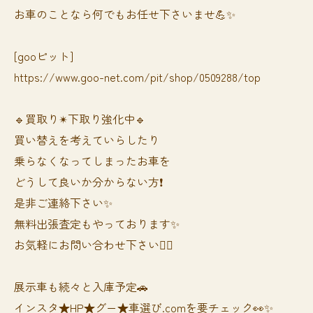
お車のことなら何でもお任せ下さいませ💪✨
[gooピット]
https://www.goo-net.com/pit/shop/0509288/top
🔹買取り✴︎下取り強化中🔹
買い替えを考えていらしたり
乗らなくなってしまったお車を
どうして良いか分からない方❗️
是非ご連絡下さい✨
無料出張査定もやっております✨
お気軽にお問い合わせ下さい🙆‍♀️
展示車も続々と入庫予定🚗
インスタ★HP★グー★車選び.comを要チェック👀✨