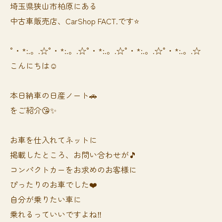
埼玉県狭山市柏原にある
中古車販売店、CarShop FACT.です⭐️
°・*:.。.☆°・*:.。.☆°・*:.。.☆°・*:.。.☆°・*:.。.☆
こんにちは☺️
本日納車の日産ノート🚗
をご紹介😘✨
お車を仕入れてネットに
掲載したところ、お問い合わせが🎵
コンパクトカーをお求めのお客様に
ぴったりのお車でした❤️
自分が乗りたい車に
乗れるっていいですよね‼️