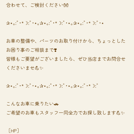
合わせて、ご検討ください👐
✰⋆｡:ﾟ･*☽:ﾟ･⋆｡✰⋆｡:ﾟ･*☽:ﾟ･⋆｡✰⋆｡:ﾟ･*☽:ﾟ･⋆
お車の整備や、パーツのお取り付けから、ちょっとした
お困り事のご相談まで❣️
皆様もご要望がございましたら、ぜひ当店までお問合せ
くださいませ💪✨
✰⋆｡:ﾟ･*☽:ﾟ･⋆｡✰⋆｡:ﾟ･*☽:ﾟ･⋆｡✰⋆｡:ﾟ･*☽:ﾟ
⁡⁡⁡こんなお車に乗りたい🚗
ご希望のお車もスタッフ一同全力でお探し致します💪✨
［HP］