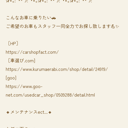
✰⋆｡:ﾟ･*☽:ﾟ･⋆｡✰⋆｡:ﾟ･*☽:ﾟ･⋆｡✰⋆｡:ﾟ･*☽:ﾟ
⁡⁡⁡こんなお車に乗りたい🚗
ご希望のお車もスタッフ一同全力でお探し致します💪✨
［HP］
https://carshopfact.com/
［車選び.com]
https://www.kurumaerabi.com/shop/detail/24919/
[goo]
https://www.goo-
net.com/usedcar_shop/0509288/detail.html
🔸メンテナンスect...🔸