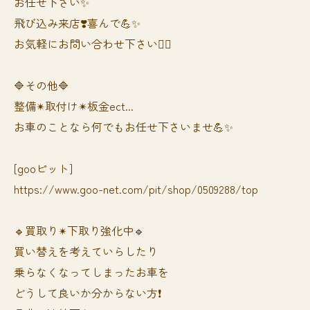
お任せ下さい✨
飛び込み来店❣️喜んで💪✨
お気軽にお問い合わせ下さい🙆‍♀️
🔷その他🔷
整備✴︎取付け✴︎板金ect...
お車のことなら何でもお任せ下さいませ💪✨
[gooピット]
https://www.goo-net.com/pit/shop/0509288/top
🔹買取り✴︎下取り強化中🔹
買い替えを考えていらしたり
乗らなくなってしまったお車を
どうして良いか分からない方❗️