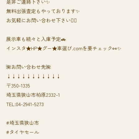
是非ご連絡下さい✨
無料出張査定もやっております✨
お気軽にお問い合わせ下さい🙆‍♀️
展示車も続々と入庫予定🚗
インスタ★HP★グー★車選び.comを要チェック👀✨
🌺お問い合わせ先🌺
↓↓↓↓↓↓↓↓↓↓↓
〒350-1335
埼玉県狭山市柏原2332-1
TEL:04-2941-5273
#埼玉県狭山市
#タイヤセール