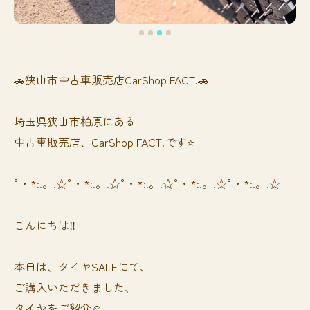
🚗狭山市中古車販売店CarShop FACT.🚗
埼玉県狭山市柏原にある
中古車販売店、CarShop FACT.です⭐️
°・*:.。.☆°・*:.。.☆°・*:.。.☆°・*:.。.☆°・*:.。.☆
こんにちは‼️
本日は、タイヤSALEにて、
ご購入いただきました、
タイヤをご紹介☺️