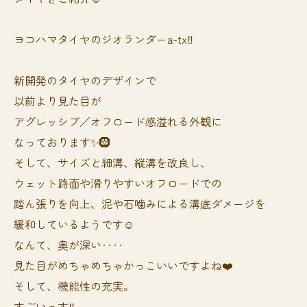
ヨコハマタイヤのジオランダーa-tx‼️
新開発のタイヤのデザインで
以前より見た目が
アグレッシブ／オフロード感溢れる外観に
なっております✨🛞
そして、サイズと細溝、縦溝を改良し、
ウェット路面や滑りやすいオフロードでの
踏ん張りを向上、泥や石噛みによる溝底ダメージを
緩和しているようです☺️
なんて、奥が深い‥‥
見た目がめちゃめちゃかっこいいですよね❤️
そして、機能性の充実。
すごいっす‼️