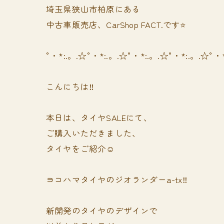
埼玉県狭山市柏原にある
中古車販売店、CarShop FACT.です⭐️
°・*:.。.☆°・*:.。.☆°・*:.。.☆°・*:.。.☆°・
こんにちは‼️
本日は、タイヤSALEにて、
ご購入いただきました、
タイヤをご紹介☺️
ヨコハマタイヤのジオランダーa-tx‼️
新開発のタイヤのデザインで