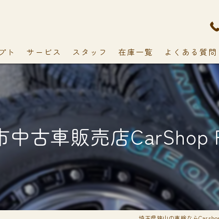
プト
サービス
スタッフ
在庫一覧
よくある質問
中古車販売店CarShop F
埼玉県狭山の車検ならCarshop 