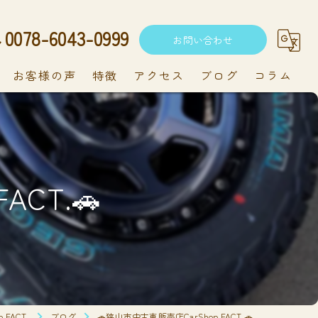
0078-6043-0999
お問い合わせ
お客様の声
特徴
アクセス
ブログ
コラム
中古車
軽自動車
ACT.🚗
新車
持ち込み
メンテナンス
FACT.
ブログ
🚗狭山市中古車販売店CarShop FACT.🚗