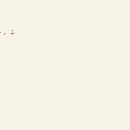
*:.。.☆