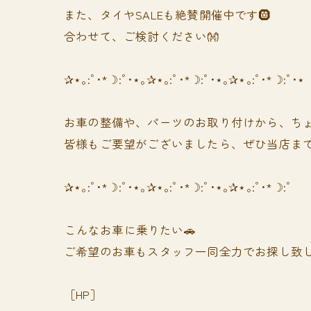
また、タイヤSALEも絶賛開催中です🛞
合わせて、ご検討ください👐
✰⋆｡:ﾟ･*☽:ﾟ･⋆｡✰⋆｡:ﾟ･*☽:ﾟ･⋆｡✰⋆｡:ﾟ･*☽:ﾟ･⋆
お車の整備や、パーツのお取り付けから、ちょ
皆様もご要望がございましたら、ぜひ当店まで
✰⋆｡:ﾟ･*☽:ﾟ･⋆｡✰⋆｡:ﾟ･*☽:ﾟ･⋆｡✰⋆｡:ﾟ･*☽:ﾟ
⁡⁡⁡こんなお車に乗りたい🚗
ご希望のお車もスタッフ一同全力でお探し致し
［HP］