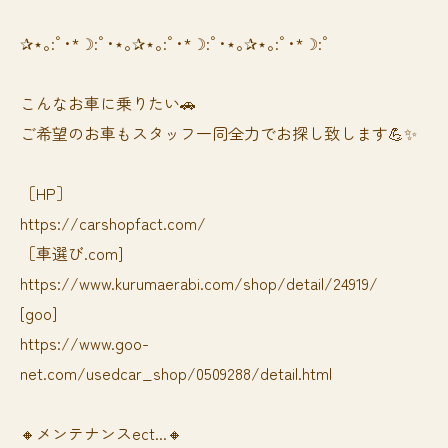
✰⋆｡:ﾟ･*☽:ﾟ･⋆｡✰⋆｡:ﾟ･*☽:ﾟ･⋆｡✰⋆｡:ﾟ･*☽:ﾟ
⁡⁡⁡こんなお車に乗りたい🚗
ご希望のお車もスタッフ一同全力でお探し致します💪✨
［HP］
https://carshopfact.com/
［車選び.com]
https://www.kurumaerabi.com/shop/detail/24919/
[goo]
https://www.goo-
net.com/usedcar_shop/0509288/detail.html
🔸メンテナンスect...🔸