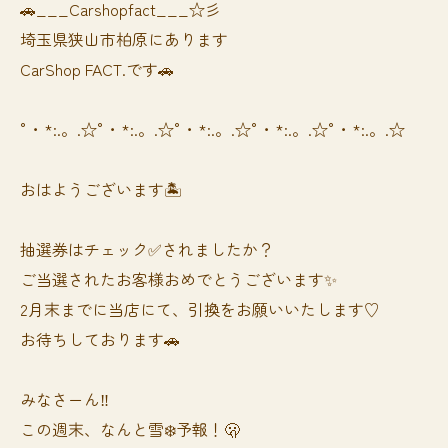
🚗___Carshopfact___☆彡
埼玉県狭山市柏原にあります
CarShop FACT.です🚗
°・*:.。.☆°・*:.。.☆°・*:.。.☆°・*:.。.☆°・*:.。.☆
おはようございます🏝️
抽選券はチェック✅されましたか？
ご当選されたお客様おめでとうございます✨
2月末までに当店にて、引換をお願いいたします♡
お待ちしております🚗
みなさーん‼️
この週末、なんと雪❄️予報！🫢