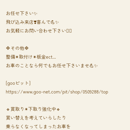
お任せ下さい✨
飛び込み来店❣️喜んで💪✨
お気軽にお問い合わせ下さい🙆‍♀️
🔷その他🔷
整備✴︎取付け✴︎板金ect...
お車のことなら何でもお任せ下さいませ💪✨
[gooピット]
https://www.goo-net.com/pit/shop/0509288/top
🔹買取り✴︎下取り強化中🔹
買い替えを考えていらしたり
乗らなくなってしまったお車を