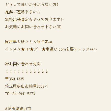
どうして良いか分からない方❗️
是非ご連絡下さい✨
無料出張査定もやっております✨
お気軽にお問い合わせ下さい🙆‍♀️
展示車も続々と入庫予定🚗
インスタ★HP★グー★車選び.comを要チェック👀✨
🌺お問い合わせ先🌺
↓↓↓↓↓↓↓↓↓↓↓
〒350-1335
埼玉県狭山市柏原2332-1
TEL:04-2941-5273
#埼玉県狭山市