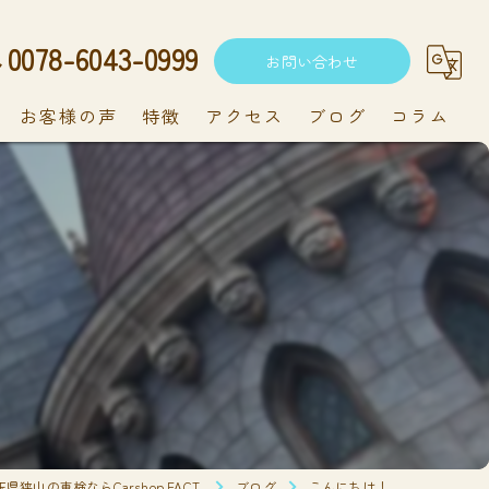
0078-6043-0999
お問い合わせ
お客様の声
特徴
アクセス
ブログ
コラム
中古車
軽自動車
新車
持ち込み
メンテナンス
県狭山の車検ならCarshop FACT.
ブログ
こんにちは！