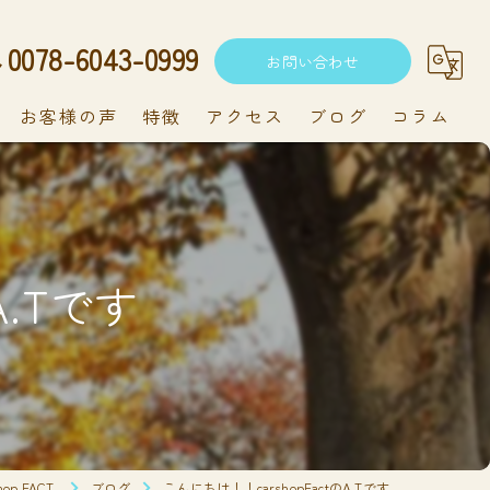
0078-6043-0999
お問い合わせ
お客様の声
特徴
アクセス
ブログ
コラム
中古車
軽自動車
A.Tです
新車
持ち込み
メンテナンス
 FACT.
ブログ
こんにちは！！carshopFactのA.Tです