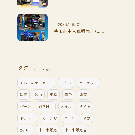
2026/08/01
狭山市中古車販売店CarShop FACT.🚗
タグ
Tags
くらしのマーケット
くらし
マーケット
洗車
狭山
車検
買取
販売
パーツ
取り付け
オイル
タイヤ
ドラレコ
カーナビ
ローン
査定
狭山市
中古車販売
中古車販売店