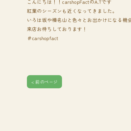
こんにちは！！carshopFactのA.Tです
紅葉のシーズンも近くなってきました。
いろは坂や榛名山と色々とお出かけになる機
来店お待ちしております！
＃carshopfact
< 前のページ