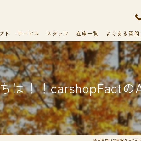
プト
サービス
スタッフ
在庫一覧
よくある質問
は！！carshopFactの
埼玉県狭山の車検ならCarshop