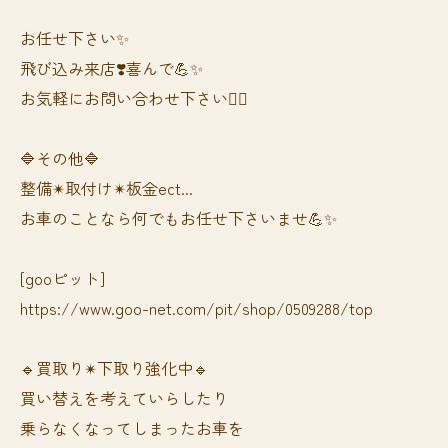
お任せ下さい✨
飛び込み来店❣️喜んで💪✨
お気軽にお問い合わせ下さい🙆‍♀️
🔷その他🔷
整備✴︎取付け✴︎板金ect...
お車のことなら何でもお任せ下さいませ💪✨
[gooピット]
https://www.goo-net.com/pit/shop/0509288/top
🔹買取り✴︎下取り強化中🔹
買い替えを考えていらしたり
乗らなくなってしまったお車を