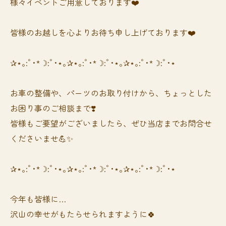
様々イベントご用意しております❤️
皆様のお越しを心よりお待ち申し上げております❤️
✰⋆｡:ﾟ･*☽:ﾟ･⋆｡✰⋆｡:ﾟ･*☽:ﾟ･⋆｡✰⋆｡:ﾟ･*☽:ﾟ･⋆
お車の整備や、パーツのお取り付けから、ちょっとした
お困り事のご相談まで❣️
皆様もご要望がございましたら、ぜひ当店までお問合せ
くださいませ💪✨
✰⋆｡:ﾟ･*☽:ﾟ･⋆｡✰⋆｡:ﾟ･*☽:ﾟ･⋆｡✰⋆｡:ﾟ･*☽:ﾟ･⋆
今年も皆様に…
沢山の幸せがもたらせられますように🍀