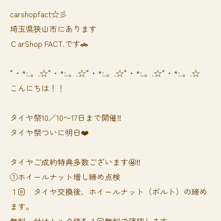
carshopfact☆彡
埼玉県狭山市にあります
ＣarShop FACT.です🚗
°・*:.。.☆°・*:.。.☆°・*:.。.☆°・*:.。.☆°・*:.。.☆
こんにちは！！
タイヤ祭10／10〜17日まで開催‼️
タイヤ祭ついに明日❤️
タイヤご成約特典多数ございます🤩‼️
①ホイールナット増し締め点検
１回 タイヤ交換後、ホイールナット（ボルト）の締め
ます。