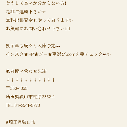
どうして良いか分からない方❗️
是非ご連絡下さい✨
無料出張査定もやっております✨
お気軽にお問い合わせ下さい🙆‍♀️
展示車も続々と入庫予定🚗
インスタ★HP★グー★車選び.comを要チェック👀✨
🌺お問い合わせ先🌺
↓↓↓↓↓↓↓↓↓↓↓
〒350-1335
埼玉県狭山市柏原2332-1
TEL:04-2941-5273
#埼玉県狭山市