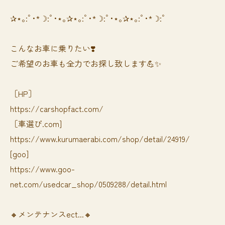
✰⋆｡:ﾟ･*☽:ﾟ･⋆｡✰⋆｡:ﾟ･*☽:ﾟ･⋆｡✰⋆｡:ﾟ･*☽:ﾟ
⁡⁡⁡こんなお車に乗りたい❣️
ご希望のお車も全力でお探し致します💪✨
［HP］
https://carshopfact.com/
［車選び.com]
https://www.kurumaerabi.com/shop/detail/24919/
[goo]
https://www.goo-
net.com/usedcar_shop/0509288/detail.html
🔸メンテナンスect...🔸