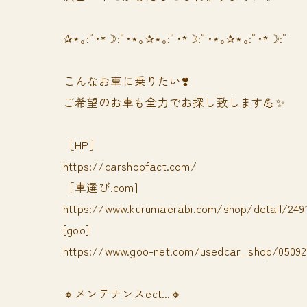
✰⋆｡:ﾟ･*☽:ﾟ･⋆｡✰⋆｡:ﾟ･*☽:ﾟ･⋆｡✰⋆｡:ﾟ･*☽:ﾟ
⁡⁡⁡こんなお車に乗りたい❣️
ご希望のお車も全力でお探し致します💪✨
［HP］
https://carshopfact.com/
［車選び.com]
https://www.kurumaerabi.com/shop/detail/249
[goo]
https://www.goo-net.com/usedcar_shop/050928
🔸メンテナンスect...🔸