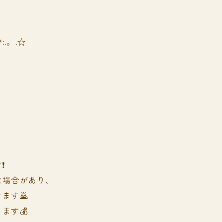
*:.。.☆
️
な場合があり、
す🙇
す💰