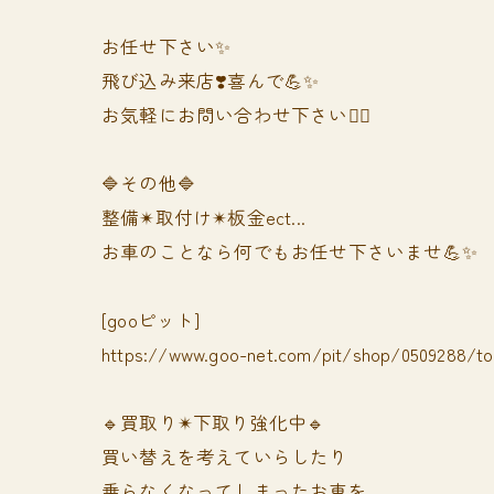
お任せ下さい✨
飛び込み来店❣️喜んで💪✨
お気軽にお問い合わせ下さい🙆‍♀️
🔷その他🔷
整備✴︎取付け✴︎板金ect...
お車のことなら何でもお任せ下さいませ💪✨
[gooピット]
https://www.goo-net.com/pit/shop/0509288/t
🔹買取り✴︎下取り強化中🔹
買い替えを考えていらしたり
乗らなくなってしまったお車を