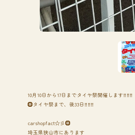
10月10日から17日までタイヤ祭開催します‼️‼️‼️
🛞タイヤ祭まで、後33日‼️‼️‼️
carshopfact☆彡🛞
埼玉県狭山市にあります