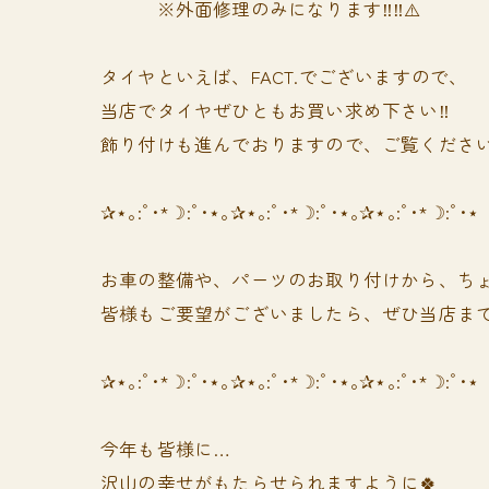
※外面修理のみになります‼️‼️⚠️
タイヤといえば、FACT.でございますので、
当店でタイヤぜひともお買い求め下さい‼️
飾り付けも進んでおりますので、ご覧ください
✰⋆｡:ﾟ･*☽:ﾟ･⋆｡✰⋆｡:ﾟ･*☽:ﾟ･⋆｡✰⋆｡:ﾟ･*☽:ﾟ･⋆
お車の整備や、パーツのお取り付けから、ちょ
皆様もご要望がございましたら、ぜひ当店まで
✰⋆｡:ﾟ･*☽:ﾟ･⋆｡✰⋆｡:ﾟ･*☽:ﾟ･⋆｡✰⋆｡:ﾟ･*☽:ﾟ･⋆
今年も皆様に…
沢山の幸せがもたらせられますように🍀