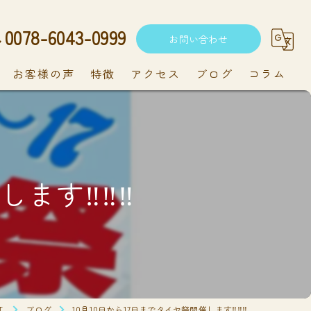
0078-6043-0999
お問い合わせ
お客様の声
特徴
アクセス
ブログ
コラム
中古車
軽自動車
す‼️‼️‼️
新車
持ち込み
メンテナンス
.
ブログ
10月10日から17日までタイヤ祭開催します‼️‼️‼️