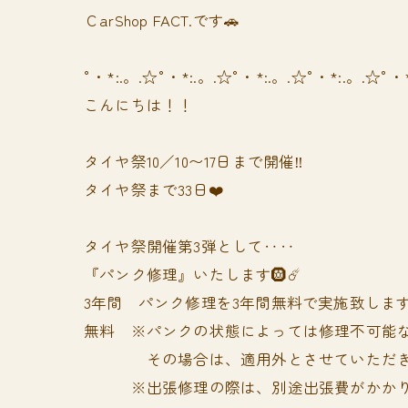
ＣarShop FACT.です🚗
°・*:.。.☆°・*:.。.☆°・*:.。.☆°・*:.。.☆°・
こんにちは！！
タイヤ祭10／10〜17日まで開催‼️
タイヤ祭まで33日❤️
タイヤ祭開催第3弾として‥‥
『パンク修理』いたします🛞☄️
3年間 パンク修理を3年間無料で実施致します❗
無料 ※パンクの状態によっては修理不可能
その場合は、適用外とさせていただきま
※出張修理の際は、別途出張費がかかりま