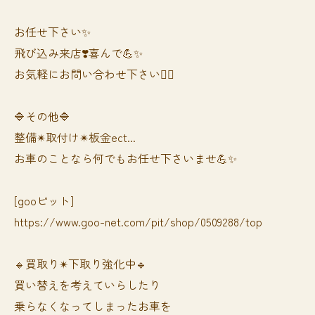
お任せ下さい✨
飛び込み来店❣️喜んで💪✨
お気軽にお問い合わせ下さい🙆‍♀️
🔷その他🔷
整備✴︎取付け✴︎板金ect...
お車のことなら何でもお任せ下さいませ💪✨
[gooピット]
https://www.goo-net.com/pit/shop/0509288/top
🔹買取り✴︎下取り強化中🔹
買い替えを考えていらしたり
乗らなくなってしまったお車を