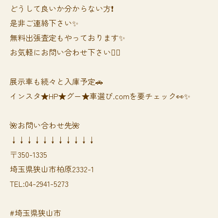
どうして良いか分からない方❗️
是非ご連絡下さい✨
無料出張査定もやっております✨
お気軽にお問い合わせ下さい🙆‍♀️
展示車も続々と入庫予定🚗
インスタ★HP★グー★車選び.comを要チェック👀✨
🌺お問い合わせ先🌺
↓↓↓↓↓↓↓↓↓↓↓
〒350-1335
埼玉県狭山市柏原2332-1
TEL:04-2941-5273
#埼玉県狭山市