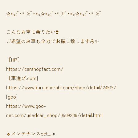
✰⋆｡:ﾟ･*☽:ﾟ･⋆｡✰⋆｡:ﾟ･*☽:ﾟ･⋆｡✰⋆｡:ﾟ･*☽:ﾟ
⁡⁡⁡こんなお車に乗りたい❣️
ご希望のお車も全力でお探し致します💪✨
［HP］
https://carshopfact.com/
［車選び.com]
https://www.kurumaerabi.com/shop/detail/24919/
[goo]
https://www.goo-
net.com/usedcar_shop/0509288/detail.html
🔸メンテナンスect...🔸