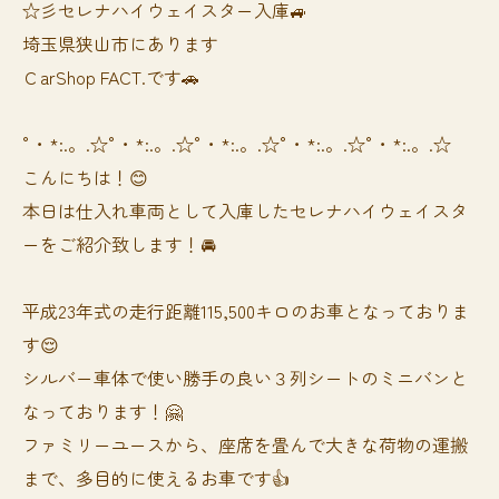
☆彡セレナハイウェイスター入庫🚙
埼玉県狭山市にあります
ＣarShop FACT.です🚗
°・*:.。.☆°・*:.。.☆°・*:.。.☆°・*:.。.☆°・*:.。.☆
こんにちは！😊
本日は仕入れ車両として入庫したセレナハイウェイスタ
ーをご紹介致します！🚘
平成23年式の走行距離115,500キロのお車となっておりま
す😌
シルバー車体で使い勝手の良い３列シートのミニバンと
なっております！🤗
ファミリーユースから、座席を畳んで大きな荷物の運搬
まで、多目的に使えるお車です👍