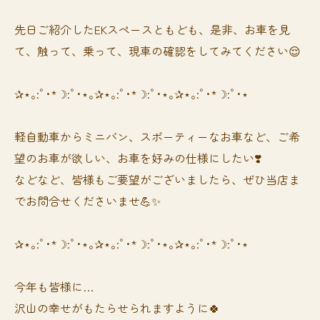
先日ご紹介したEKスペースともども、是非、お車を見
て、触って、乗って、現車の確認をしてみてください😌
✰⋆｡:ﾟ･*☽:ﾟ･⋆｡✰⋆｡:ﾟ･*☽:ﾟ･⋆｡✰⋆｡:ﾟ･*☽:ﾟ･⋆
軽自動車からミニバン、スポーティーなお車など、ご希
望のお車が欲しい、お車を好みの仕様にしたい❣️
などなど、皆様もご要望がございましたら、ぜひ当店ま
でお問合せくださいませ💪✨
✰⋆｡:ﾟ･*☽:ﾟ･⋆｡✰⋆｡:ﾟ･*☽:ﾟ･⋆｡✰⋆｡:ﾟ･*☽:ﾟ･⋆
今年も皆様に…
沢山の幸せがもたらせられますように🍀