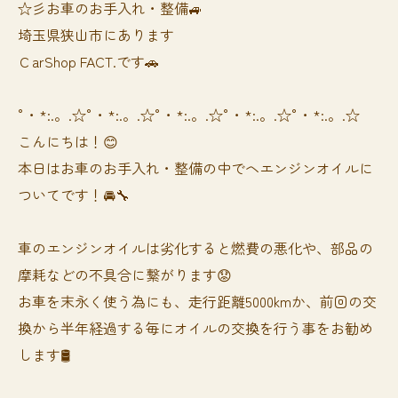
☆彡お車のお手入れ・整備🚙
埼玉県狭山市にあります
ＣarShop FACT.です🚗
°・*:.。.☆°・*:.。.☆°・*:.。.☆°・*:.。.☆°・*:.。.☆
こんにちは！😊
本日はお車のお手入れ・整備の中でヘエンジンオイルに
ついてです！🚘🔧
車のエンジンオイルは劣化すると燃費の悪化や、部品の
摩耗などの不具合に繋がります😟
お車を末永く使う為にも、走行距離5000kmか、前回の交
換から半年経過する毎にオイルの交換を行う事をお勧め
します🛢️