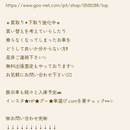
https://www.goo-net.com/pit/shop/0509288/top
🔹買取り✴︎下取り強化中🔹
買い替えを考えていらしたり
乗らなくなってしまったお車を
どうして良いか分からない方❗️
是非ご連絡下さい✨
無料出張査定もやっております✨
お気軽にお問い合わせ下さい🙆‍♀️
展示車も続々と入庫予定🚗
インスタ★HP★グー★車選び.comを要チェック👀✨
🌺お問い合わせ先🌺
↓↓↓↓↓↓↓↓↓↓↓