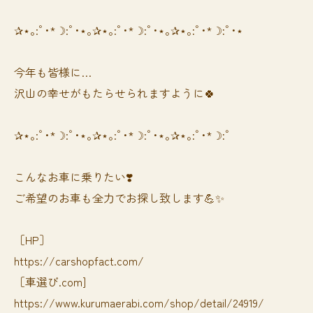
✰⋆｡:ﾟ･*☽:ﾟ･⋆｡✰⋆｡:ﾟ･*☽:ﾟ･⋆｡✰⋆｡:ﾟ･*☽:ﾟ･⋆
今年も皆様に…
沢山の幸せがもたらせられますように🍀
✰⋆｡:ﾟ･*☽:ﾟ･⋆｡✰⋆｡:ﾟ･*☽:ﾟ･⋆｡✰⋆｡:ﾟ･*☽:ﾟ
⁡⁡⁡こんなお車に乗りたい❣️
ご希望のお車も全力でお探し致します💪✨
［HP］
https://carshopfact.com/
［車選び.com]
https://www.kurumaerabi.com/shop/detail/24919/