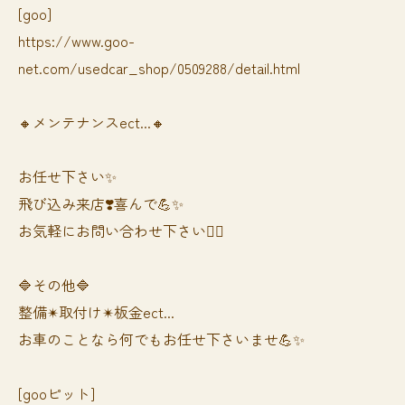
[goo]
https://www.goo-
net.com/usedcar_shop/0509288/detail.html
🔸メンテナンスect...🔸
お任せ下さい✨
飛び込み来店❣️喜んで💪✨
お気軽にお問い合わせ下さい🙆‍♀️
🔷その他🔷
整備✴︎取付け✴︎板金ect...
お車のことなら何でもお任せ下さいませ💪✨
[gooピット]