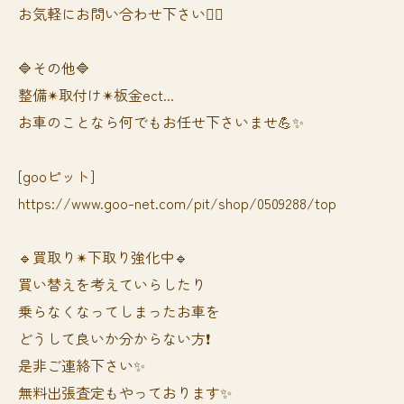
お気軽にお問い合わせ下さい🙆‍♀️
🔷その他🔷
整備✴︎取付け✴︎板金ect...
お車のことなら何でもお任せ下さいませ💪✨
[gooピット]
https://www.goo-net.com/pit/shop/0509288/top
🔹買取り✴︎下取り強化中🔹
買い替えを考えていらしたり
乗らなくなってしまったお車を
どうして良いか分からない方❗️
是非ご連絡下さい✨
無料出張査定もやっております✨