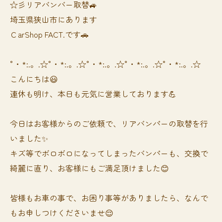
☆彡リアバンバー取替🚙
埼玉県狭山市にあります
ＣarShop FACT.です🚗
°・*:.。.☆°・*:.。.☆°・*:.。.☆°・*:.。.☆°・*:.。.☆
こんにちは😃
連休も明け、本日も元気に営業しております💪
今日はお客様からのご依頼で、リアバンパーの取替を行
いました✨
キズ等でボロボロになってしまったバンパーも、交換で
綺麗に直り、お客様にもご満足頂けました😊
皆様もお車の事で、お困り事等がありましたら、なんで
もお申しつけくださいませ😌