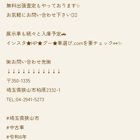
無料出張査定もやっております✨
お気軽にお問い合わせ下さい🙆‍♀️
展示車も続々と入庫予定🚗
インスタ★HP★グー★車選び.comを要チェック👀✨
🌺お問い合わせ先🌺
↓↓↓↓↓↓↓↓↓↓↓
〒350-1335
埼玉県狭山市柏原2332-1
TEL:04-2941-5273
#埼玉県狭山市
#中古車
#令和6年