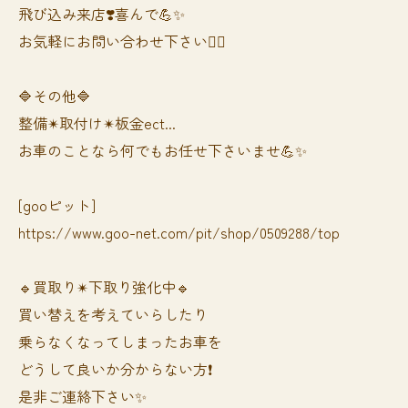
飛び込み来店❣️喜んで💪✨
お気軽にお問い合わせ下さい🙆‍♀️
🔷その他🔷
整備✴︎取付け✴︎板金ect...
お車のことなら何でもお任せ下さいませ💪✨
[gooピット]
https://www.goo-net.com/pit/shop/0509288/top
🔹買取り✴︎下取り強化中🔹
買い替えを考えていらしたり
乗らなくなってしまったお車を
どうして良いか分からない方❗️
是非ご連絡下さい✨