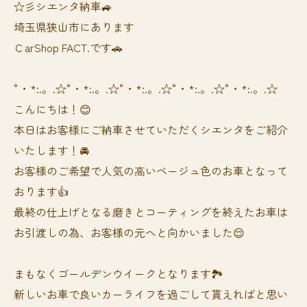
☆彡シエンタ納車🚙
埼玉県狭山市にあります
ＣarShop FACT.です🚗
°・*:.。.☆°・*:.。.☆°・*:.。.☆°・*:.。.☆°・*:.。.☆
こんにちは！😊
本日はお客様にご納車させていただくシエンタをご紹介
いたします！🚘
お客様のご希望で人気の高いベージュ色のお車となって
おります👍
最終の仕上げとなる磨きとコーティングを終えたお車は
お引渡しの為、お客様の元へと向かいました😌
まもなくゴールデンウイークとなります🏞️
新しいお車で良いカーライフを過ごして貰えればと思い