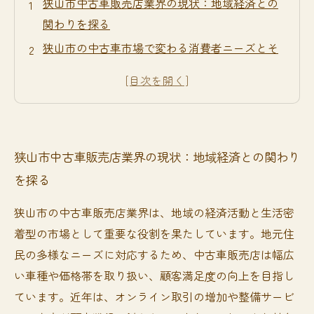
狭山市中古車販売店業界の現状：地域経済との
関わりを探る
狭山市の中古車市場で変わる消費者ニーズとそ
の影響
競争激化の狭山市中古車業界で店舗が直面する
課題とは？
顧客の信頼を勝ち取る！狭山市中古車販売店の
狭山市中古車販売店業界の現状：地域経済との関わり
成功の秘訣
を探る
未来を見据えた狭山市中古車市場の展望と成長
戦略
狭山市の中古車販売店業界は、地域の経済活動と生活密
狭山市の中古車販売店で賢く車を選ぶためのポ
着型の市場として重要な役割を果たしています。地元住
イント
民の多様なニーズに対応するため、中古車販売店は幅広
データで見る狭山市の中古車市場：今後の動向
い車種や価格帯を取り扱い、顧客満足度の向上を目指し
とチャンス
ています。近年は、オンライン取引の増加や整備サービ