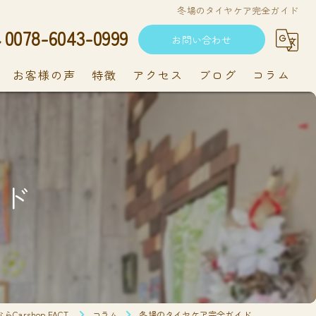
冬場のタイヤケア完全ガイド
0078-6043-0999
お問い合わせ
お客様の声
特徴
アクセス
ブログ
コラム
中古車
軽自動車
イド
新車
持ち込み
メンテナンス
arshop FACT.
コラム
冬場のタイヤケア完全ガイド