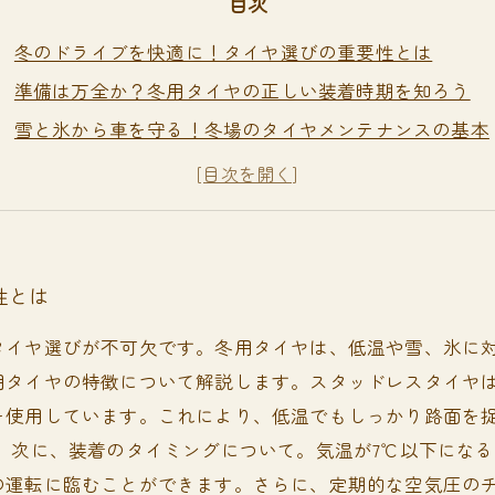
目次
冬のドライブを快適に！タイヤ選びの重要性とは
準備は万全か？冬用タイヤの正しい装着時期を知ろう
雪と氷から車を守る！冬場のタイヤメンテナンスの基本
空気圧チェックのコツ：安全な冬のドライブのために
厳しい冬の運転に備える！注意すべきタイヤケアポイン
冬場のタイヤケアで安心を手に入れる方法
心がけておきたい！冬のタイヤケアで安全な運転を実現
性とは
タイヤ選びが不可欠です。冬用タイヤは、低温や雪、氷に
イヤの特徴について解説します。スタッドレスタイヤは、特に
を使用しています。これにより、低温でもしっかり路面を
 次に、装着のタイミングについて。気温が7℃以下にな
の運転に臨むことができます。さらに、定期的な空気圧の