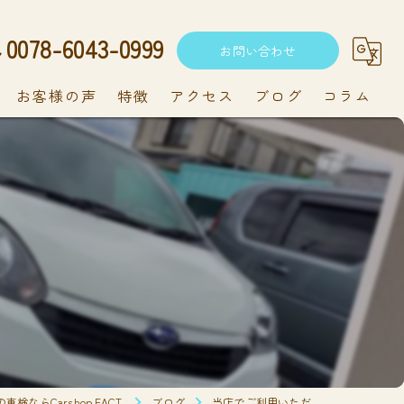
0078-6043-0999
お問い合わせ
お客様の声
特徴
アクセス
ブログ
コラム
中古車
軽自動車
新車
持ち込み
メンテナンス
検ならCarshop FACT.
ブログ
当店でご利用いただ…