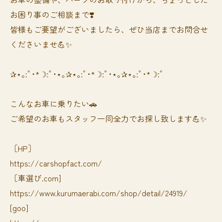
お困り事のご相談まで❣️
皆様もご要望がございましたら、ぜひ当店までお問合せ
くださいませ💪✨
✰⋆｡:ﾟ･*☽:ﾟ･⋆｡✰⋆｡:ﾟ･*☽:ﾟ･⋆｡✰⋆｡:ﾟ･*☽:ﾟ
⁡⁡⁡こんなお車に乗りたい🚗
ご希望のお車もスタッフ一同全力でお探し致します💪✨
［HP］
https://carshopfact.com/
［車選び.com]
https://www.kurumaerabi.com/shop/detail/24919/
[goo]