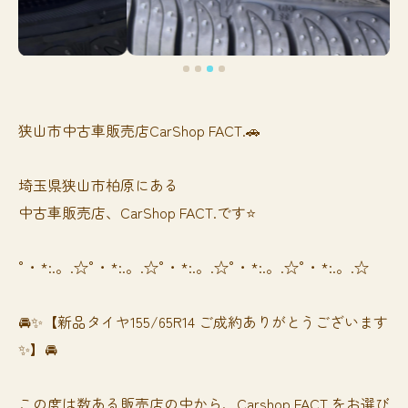
狭山市中古車販売店CarShop FACT.🚗
埼玉県狭山市柏原にある
中古車販売店、CarShop FACT.です⭐️
°・*:.。.☆°・*:.。.☆°・*:.。.☆°・*:.。.☆°・*:.。.☆
🚘✨【新品タイヤ155/65R14 ご成約ありがとうございます
✨】🚘
この度は数ある販売店の中から、Carshop FACT.をお選び