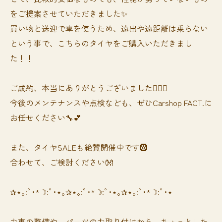
をご提案させていただきました✨
買い物と送迎で車を使うため、遠出や遠距離は乗らない
という事で、こちらのタイヤをご購入いただきまし
た！！
ご成約、本当にありがとうございました🙇‍♀️✨
今後のメンテナンスや点検なども、ぜひCarshop FACT.に
お任せください🔧💕
また、タイヤSALEも絶賛開催中です🛞
合わせて、ご検討ください👐
✰⋆｡:ﾟ･*☽:ﾟ･⋆｡✰⋆｡:ﾟ･*☽:ﾟ･⋆｡✰⋆｡:ﾟ･*☽:ﾟ･⋆
お車の整備や、パーツのお取り付けから、ちょっとした