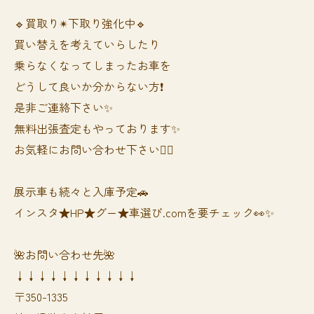
🔹買取り✴︎下取り強化中🔹
買い替えを考えていらしたり
乗らなくなってしまったお車を
どうして良いか分からない方❗️
是非ご連絡下さい✨
無料出張査定もやっております✨
お気軽にお問い合わせ下さい🙆‍♀️
展示車も続々と入庫予定🚗
インスタ★HP★グー★車選び.comを要チェック👀✨
🌺お問い合わせ先🌺
↓↓↓↓↓↓↓↓↓↓↓
〒350-1335