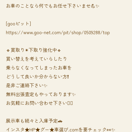
お車のことなら何でもお任せ下さいませ💪✨
[gooピット]
https://www.goo-net.com/pit/shop/0509288/top
🔹買取り✴︎下取り強化中🔹
買い替えを考えていらしたり
乗らなくなってしまったお車を
どうして良いか分からない方❗️
是非ご連絡下さい✨
無料出張査定もやっております✨
お気軽にお問い合わせ下さい🙆‍♀️
展示車も続々と入庫予定🚗
インスタ★HP★グー★車選び.comを要チェック👀✨