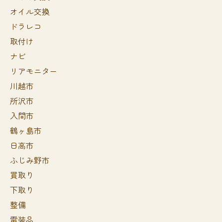
オイル交換
ドラレコ
取付け
ナビ
リアモニター
川越市
所沢市
入間市
鶴ヶ島市
日高市
ふじみ野市
買取り
下取り
整備
電装品