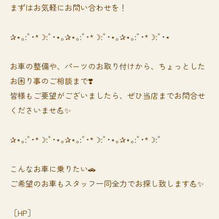
まずはお気軽にお問い合わせを！
✰⋆｡:ﾟ･*☽:ﾟ･⋆｡✰⋆｡:ﾟ･*☽:ﾟ･⋆｡✰⋆｡:ﾟ･*☽:ﾟ･⋆
お車の整備や、パーツのお取り付けから、ちょっとした
お困り事のご相談まで❣️
皆様もご要望がございましたら、ぜひ当店までお問合せ
くださいませ💪✨
✰⋆｡:ﾟ･*☽:ﾟ･⋆｡✰⋆｡:ﾟ･*☽:ﾟ･⋆｡✰⋆｡:ﾟ･*☽:ﾟ
⁡⁡⁡こんなお車に乗りたい🚗
ご希望のお車もスタッフ一同全力でお探し致します💪✨
［HP］