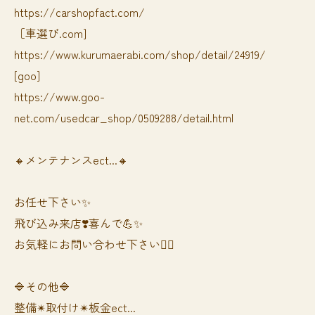
https://carshopfact.com/
［車選び.com]
https://www.kurumaerabi.com/shop/detail/24919/
[goo]
https://www.goo-
net.com/usedcar_shop/0509288/detail.html
🔸メンテナンスect...🔸
お任せ下さい✨
飛び込み来店❣️喜んで💪✨
お気軽にお問い合わせ下さい🙆‍♀️
🔷その他🔷
整備✴︎取付け✴︎板金ect...