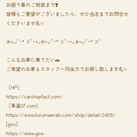
お困り事のご相談まで❣️
皆様もご要望がございましたら、ぜひ当店までお問合せ
くださいませ💪✨
✰⋆｡:ﾟ･*☽:ﾟ･⋆｡✰⋆｡:ﾟ･*☽:ﾟ･⋆｡✰⋆｡:ﾟ･*☽:ﾟ
⁡⁡⁡こんなお車に乗りたい🚗
ご希望のお車もスタッフ一同全力でお探し致します💪✨
［HP］
https://carshopfact.com/
［車選び.com]
https://www.kurumaerabi.com/shop/detail/24919/
[goo]
https://www.goo-