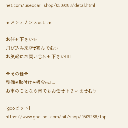
net.com/usedcar_shop/0509288/detail.html
🔸メンテナンスect...🔸
お任せ下さい✨
飛び込み来店❣️喜んで💪✨
お気軽にお問い合わせ下さい🙆‍♀️
🔷その他🔷
整備✴︎取付け✴︎板金ect...
お車のことなら何でもお任せ下さいませ💪✨
[gooピット]
https://www.goo-net.com/pit/shop/0509288/top