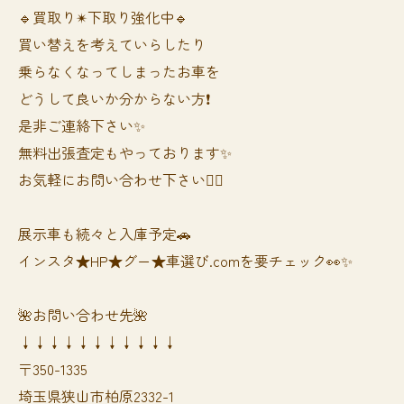
🔹買取り✴︎下取り強化中🔹
買い替えを考えていらしたり
乗らなくなってしまったお車を
どうして良いか分からない方❗️
是非ご連絡下さい✨
無料出張査定もやっております✨
お気軽にお問い合わせ下さい🙆‍♀️
展示車も続々と入庫予定🚗
インスタ★HP★グー★車選び.comを要チェック👀✨
🌺お問い合わせ先🌺
↓↓↓↓↓↓↓↓↓↓↓
〒350-1335
埼玉県狭山市柏原2332-1