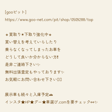
[gooピット]
https://www.goo-net.com/pit/shop/0509288/top
🔹買取り✴︎下取り強化中🔹
買い替えを考えていらしたり
乗らなくなってしまったお車を
どうして良いか分からない方❗️
是非ご連絡下さい✨
無料出張査定もやっております✨
お気軽にお問い合わせ下さい🙆‍♀️
展示車も続々と入庫予定🚗
インスタ★HP★グー★車選び.comを要チェック👀✨