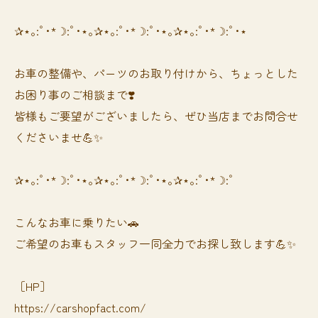
✰⋆｡:ﾟ･*☽:ﾟ･⋆｡✰⋆｡:ﾟ･*☽:ﾟ･⋆｡✰⋆｡:ﾟ･*☽:ﾟ･⋆
お車の整備や、パーツのお取り付けから、ちょっとした
お困り事のご相談まで❣️
皆様もご要望がございましたら、ぜひ当店までお問合せ
くださいませ💪✨
✰⋆｡:ﾟ･*☽:ﾟ･⋆｡✰⋆｡:ﾟ･*☽:ﾟ･⋆｡✰⋆｡:ﾟ･*☽:ﾟ
⁡⁡⁡こんなお車に乗りたい🚗
ご希望のお車もスタッフ一同全力でお探し致します💪✨
［HP］
https://carshopfact.com/