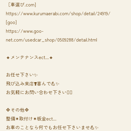
［車選び.com]
https://www.kurumaerabi.com/shop/detail/24919/
[goo]
https://www.goo-
net.com/usedcar_shop/0509288/detail.html
🔸メンテナンスect...🔸
お任せ下さい✨
飛び込み来店❣️喜んで💪✨
お気軽にお問い合わせ下さい🙆‍♀️
🔷その他🔷
整備✴︎取付け✴︎板金ect...
お車のことなら何でもお任せ下さいませ💪✨