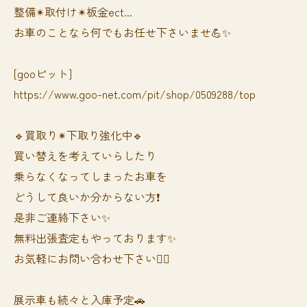
整備✴︎取付け✴︎板金ect...
お車のことなら何でもお任せ下さいませ💪✨
[gooピット]
https://www.goo-net.com/pit/shop/0509288/top
🔹買取り✴︎下取り強化中🔹
買い替えを考えていらしたり
乗らなくなってしまったお車を
どうして良いか分からない方❗️
是非ご連絡下さい✨
無料出張査定もやっております✨
お気軽にお問い合わせ下さい🙆‍♀️
展示車も続々と入庫予定🚗