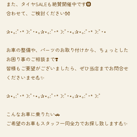
また、タイヤSALEも絶賛開催中です🛞
合わせて、ご検討ください👐
✰⋆｡:ﾟ･*☽:ﾟ･⋆｡✰⋆｡:ﾟ･*☽:ﾟ･⋆｡✰⋆｡:ﾟ･*☽:ﾟ･⋆
お車の整備や、パーツのお取り付けから、ちょっとした
お困り事のご相談まで❣️
皆様もご要望がございましたら、ぜひ当店までお問合せ
くださいませ💪✨
✰⋆｡:ﾟ･*☽:ﾟ･⋆｡✰⋆｡:ﾟ･*☽:ﾟ･⋆｡✰⋆｡:ﾟ･*☽:ﾟ
⁡⁡⁡こんなお車に乗りたい🚗
ご希望のお車もスタッフ一同全力でお探し致します💪✨