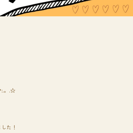
*:.。.☆
ました！