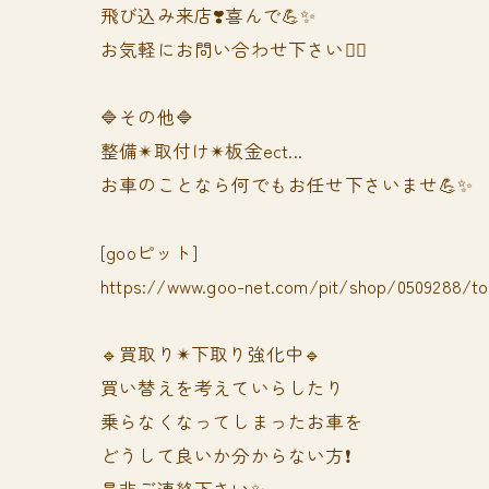
飛び込み来店❣️喜んで💪✨
お気軽にお問い合わせ下さい🙆‍♀️
🔷その他🔷
整備✴︎取付け✴︎板金ect...
お車のことなら何でもお任せ下さいませ💪✨
[gooピット]
https://www.goo-net.com/pit/shop/0509288/t
🔹買取り✴︎下取り強化中🔹
買い替えを考えていらしたり
乗らなくなってしまったお車を
どうして良いか分からない方❗️
是非ご連絡下さい✨