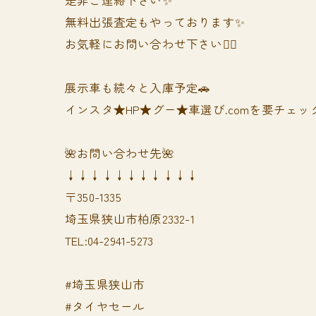
無料出張査定もやっております✨
お気軽にお問い合わせ下さい🙆‍♀️
展示車も続々と入庫予定🚗
インスタ★HP★グー★車選び.comを要チェック
🌺お問い合わせ先🌺
↓↓↓↓↓↓↓↓↓↓↓
〒350-1335
埼玉県狭山市柏原2332-1
TEL:04-2941-5273
#埼玉県狭山市
#タイヤセール