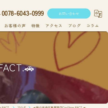
0078-6043-0999
お問い合わせ
お客様の声
特徴
アクセス
ブログ
コラム
中古車
軽自動車
ACT.🚗
新車
持ち込み
メンテナンス
FACT.
ブログ
🚗狭山市中古車販売店CarShop FACT.🚗