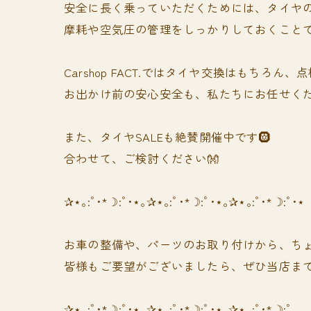
安全に長く乗っていただくためには、タイヤの
摩耗や空気圧の管理をしっかりしておくこと
Carshop FACT.ではタイヤ交換はもちろ
お出かけ前の安心安全も、私たちにお任せくださ
また、タイヤSALEも絶賛開催中です🛞
合わせて、ご検討ください👐
✰⋆｡:ﾟ･*☽:ﾟ･⋆｡✰⋆｡:ﾟ･*☽:ﾟ･⋆｡✰⋆｡:ﾟ･*☽:ﾟ･⋆
お車の整備や、パーツのお取り付けから、ちょ
皆様もご要望がございましたら、ぜひ当店まで
✰⋆｡:ﾟ･*☽:ﾟ･⋆｡✰⋆｡:ﾟ･*☽:ﾟ･⋆｡✰⋆｡:ﾟ･*☽:ﾟ