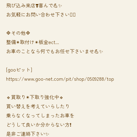
飛び込み来店❣️喜んで💪✨
お気軽にお問い合わせ下さい🙆‍♀️
🔷その他🔷
整備✴︎取付け✴︎板金ect...
お車のことなら何でもお任せ下さいませ💪✨
[gooピット]
https://www.goo-net.com/pit/shop/0509288/top
🔹買取り✴︎下取り強化中🔹
買い替えを考えていらしたり
乗らなくなってしまったお車を
どうして良いか分からない方❗️
是非ご連絡下さい✨