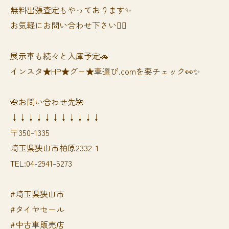
無料出張査定もやっております✨
お気軽にお問い合わせ下さい🙆‍♀️
展示車も続々と入庫予定🚗
インスタ★HP★グー★車選び.comを要チェック👀✨
🌺お問い合わせ先🌺
↓↓↓↓↓↓↓↓↓↓↓
〒350-1335
埼玉県狭山市柏原2332-1
TEL:04-2941-5273
#埼玉県狭山市
#タイヤセール
#中古車販売店