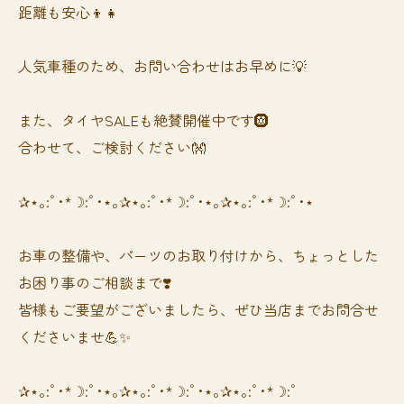
距離も安心👦👧
人気車種のため、お問い合わせはお早めに💡
また、タイヤSALEも絶賛開催中です🛞
合わせて、ご検討ください👐
✰⋆｡:ﾟ･*☽:ﾟ･⋆｡✰⋆｡:ﾟ･*☽:ﾟ･⋆｡✰⋆｡:ﾟ･*☽:ﾟ･⋆
お車の整備や、パーツのお取り付けから、ちょっとした
お困り事のご相談まで❣️
皆様もご要望がございましたら、ぜひ当店までお問合せ
くださいませ💪✨
✰⋆｡:ﾟ･*☽:ﾟ･⋆｡✰⋆｡:ﾟ･*☽:ﾟ･⋆｡✰⋆｡:ﾟ･*☽:ﾟ