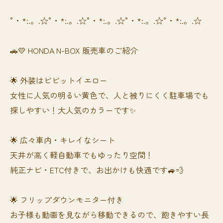
°・*:.。.☆°・*:.。.☆°・*:.。.☆°・*:.。.☆°・*:.。.☆
🚗💛 HONDA N-BOX 販売車のご紹介
🌟 外装はビビットイエロー
女性に人気の明るい黄色で、人と被りにくく駐車場でも
探しやすい！大人気のカラーです✨
🌟 広々車内・キレイなシート
天井が高く軽自動車でもゆったり空間！
純正ナビ・ETC付きで、お出かけも快適です🚙💨
🌟 フリップダウンモニター付き
お子様も動画を見ながら移動できるので、飽きやすい長