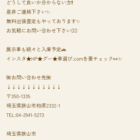
どうして良いか分からない方❗️
是非ご連絡下さい✨
無料出張査定もやっております✨
お気軽にお問い合わせ下さい🙆‍♀️
展示車も続々と入庫予定🚗
インスタ★HP★グー★車選び.comを要チェック👀✨
🌺お問い合わせ先🌺
↓↓↓↓↓↓↓↓↓↓↓
〒350-1335
埼玉県狭山市柏原2332-1
TEL:04-2941-5273
埼玉県狭山市