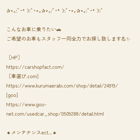
✰⋆｡:ﾟ･*☽:ﾟ･⋆｡✰⋆｡:ﾟ･*☽:ﾟ･⋆｡✰⋆｡:ﾟ･*☽:ﾟ
⁡⁡⁡こんなお車に乗りたい🚗
ご希望のお車もスタッフ一同全力でお探し致します💪✨
［HP］
https://carshopfact.com/
［車選び.com]
https://www.kurumaerabi.com/shop/detail/24919/
[goo]
https://www.goo-
net.com/usedcar_shop/0509288/detail.html
🔸メンテナンスect...🔸