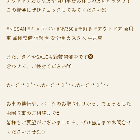
アウトドア好きな方や商用車をお探しの方にピッタリ！
この機会にぜひチェックしてみてください😊
#NISSAN #キャラバン #NV350 #車好き #アウトドア 商用
車 点検整備 信頼性 安全性 カスタム 中古車
また、タイヤSALEも絶賛開催中です🛞
合わせて、ご検討ください👐
✰⋆｡:ﾟ･*☽:ﾟ･⋆｡✰⋆｡:ﾟ･*☽:ﾟ･⋆｡✰⋆｡:ﾟ･*☽:ﾟ･⋆
お車の整備や、パーツのお取り付けから、ちょっとした
お困り事のご相談まで❣️
皆様もご要望がございましたら、ぜひ当店までお問合せ
くださいませ💪✨