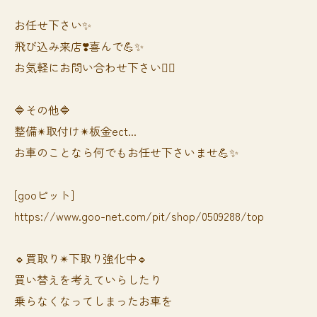
お任せ下さい✨
飛び込み来店❣️喜んで💪✨
お気軽にお問い合わせ下さい🙆‍♀️
🔷その他🔷
整備✴︎取付け✴︎板金ect...
お車のことなら何でもお任せ下さいませ💪✨
[gooピット]
https://www.goo-net.com/pit/shop/0509288/top
🔹買取り✴︎下取り強化中🔹
買い替えを考えていらしたり
乗らなくなってしまったお車を