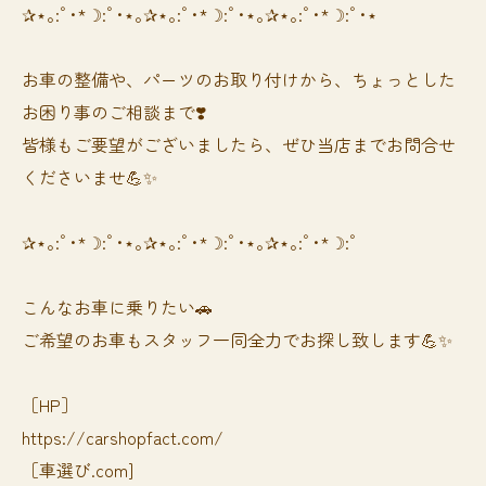
✰⋆｡:ﾟ･*☽:ﾟ･⋆｡✰⋆｡:ﾟ･*☽:ﾟ･⋆｡✰⋆｡:ﾟ･*☽:ﾟ･⋆
お車の整備や、パーツのお取り付けから、ちょっとした
お困り事のご相談まで❣️
皆様もご要望がございましたら、ぜひ当店までお問合せ
くださいませ💪✨
✰⋆｡:ﾟ･*☽:ﾟ･⋆｡✰⋆｡:ﾟ･*☽:ﾟ･⋆｡✰⋆｡:ﾟ･*☽:ﾟ
⁡⁡⁡こんなお車に乗りたい🚗
ご希望のお車もスタッフ一同全力でお探し致します💪✨
［HP］
https://carshopfact.com/
［車選び.com]