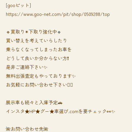
[gooピット]
https://www.goo-net.com/pit/shop/0509288/top
🔹買取り✴︎下取り強化中🔹
買い替えを考えていらしたり
乗らなくなってしまったお車を
どうして良いか分からない方❗️
是非ご連絡下さい✨
無料出張査定もやっております✨
お気軽にお問い合わせ下さい🙆‍♀️
展示車も続々と入庫予定🚗
インスタ★HP★グー★車選び.comを要チェック👀✨
🌺お問い合わせ先🌺