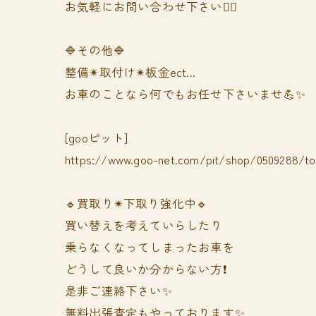
お気軽にお問い合わせ下さい🙆‍♀️
🔷その他🔷
整備✴︎取付け✴︎板金ect...
お車のことなら何でもお任せ下さいませ💪✨
[gooピット]
https://www.goo-net.com/pit/shop/0509288/t
🔹買取り✴︎下取り強化中🔹
買い替えを考えていらしたり
乗らなくなってしまったお車を
どうして良いか分からない方❗️
是非ご連絡下さい✨
無料出張査定もやっております✨