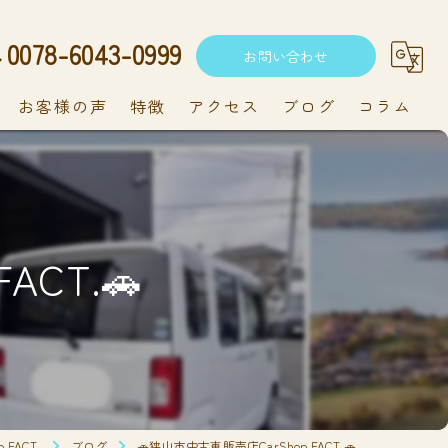
0078-6043-0999
お問い合わせ
お客様の声
特徴
アクセス
ブログ
コラム
中古車
軽自動車
ACT.🚗
新車
持ち込み
メンテナンス
FACT.
ブログ
🚗狭山市中古車販売店CarShop FACT.🚗