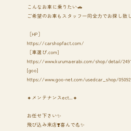
⁡⁡⁡こんなお車に乗りたい🚗
ご希望のお車もスタッフ一同全力でお探し致し
［HP］
https://carshopfact.com/
［車選び.com]
https://www.kurumaerabi.com/shop/detail/249
[goo]
https://www.goo-net.com/usedcar_shop/050928
🔸メンテナンスect...🔸
お任せ下さい✨
飛び込み来店❣️喜んで💪✨