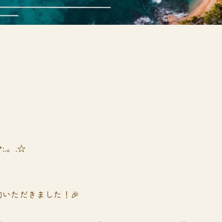
*:.。.☆
いただきました！🎉