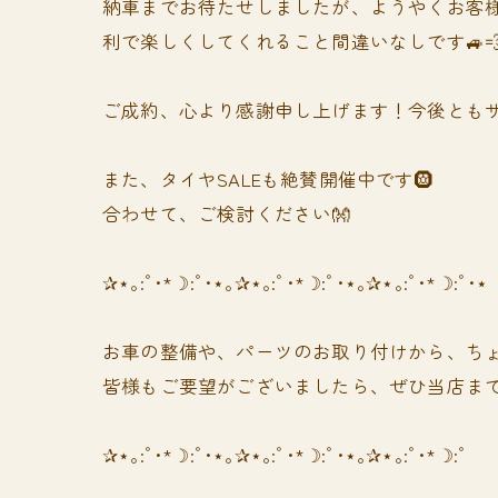
納車までお待たせしましたが、ようやくお客
利で楽しくしてくれること間違いなしです🚙
ご成約、心より感謝申し上げます！今後ともサ
また、タイヤSALEも絶賛開催中です🛞
合わせて、ご検討ください👐
✰⋆｡:ﾟ･*☽:ﾟ･⋆｡✰⋆｡:ﾟ･*☽:ﾟ･⋆｡✰⋆｡:ﾟ･*☽:ﾟ･⋆
お車の整備や、パーツのお取り付けから、ちょ
皆様もご要望がございましたら、ぜひ当店まで
✰⋆｡:ﾟ･*☽:ﾟ･⋆｡✰⋆｡:ﾟ･*☽:ﾟ･⋆｡✰⋆｡:ﾟ･*☽:ﾟ