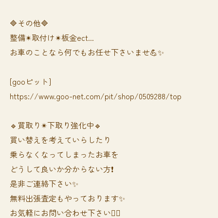
🔷その他🔷
整備✴︎取付け✴︎板金ect...
お車のことなら何でもお任せ下さいませ💪✨
[gooピット]
https://www.goo-net.com/pit/shop/0509288/top
🔹買取り✴︎下取り強化中🔹
買い替えを考えていらしたり
乗らなくなってしまったお車を
どうして良いか分からない方❗️
是非ご連絡下さい✨
無料出張査定もやっております✨
お気軽にお問い合わせ下さい🙆‍♀️