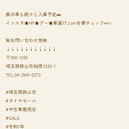
展示車も続々と入庫予定🚗
インスタ★HP★グー★車選び.comを要チェック👀✨
🌺お問い合わせ先🌺
↓↓↓↓↓↓↓↓↓↓↓
〒350-1335
埼玉県狭山市柏原2332-1
TEL:04-2941-5273
#埼玉県狭山市
#タイヤセール
#中古車販売店
#SALE
#令和7年