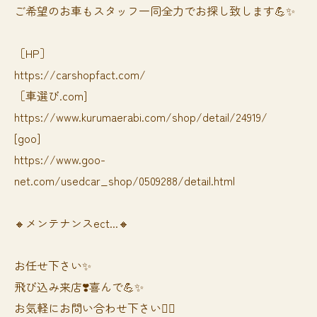
ご希望のお車もスタッフ一同全力でお探し致します💪✨
［HP］
https://carshopfact.com/
［車選び.com]
https://www.kurumaerabi.com/shop/detail/24919/
[goo]
https://www.goo-
net.com/usedcar_shop/0509288/detail.html
🔸メンテナンスect...🔸
お任せ下さい✨
飛び込み来店❣️喜んで💪✨
お気軽にお問い合わせ下さい🙆‍♀️