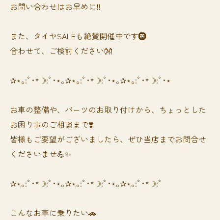
お問い合わせはお早めに‼️
また、タイヤSALEも絶賛開催中です🛞
合わせて、ご検討ください👐
✰⋆｡:ﾟ･*☽:ﾟ･⋆｡✰⋆｡:ﾟ･*☽:ﾟ･⋆｡✰⋆｡:ﾟ･*☽:ﾟ･⋆
お車の整備や、パーツのお取り付けから、ちょっとした
お困り事のご相談まで❣️
皆様もご要望がございましたら、ぜひ当店までお問合せ
くださいませ💪✨
✰⋆｡:ﾟ･*☽:ﾟ･⋆｡✰⋆｡:ﾟ･*☽:ﾟ･⋆｡✰⋆｡:ﾟ･*☽:ﾟ
⁡⁡⁡こんなお車に乗りたい🚗