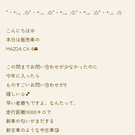
°・*:.。.☆°・*:.。.☆°・*:.。.☆°・*:.。.☆°・*:.。.☆
こんにちは🌞
本日は販売車の
MAZDA CX-8🚘
この間までお問い合わせが少なかったのに
今年に入ったら
ものすごいお問い合わせが‼️
嬉しい☺️💕
早い者勝ちですよ、なんたって、
走行距離16000キロで
新車の匂いがまだする
新古車のような中古車😘