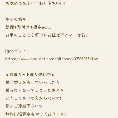
お気軽にお問い合わせ下さい🙆‍♀️
🔷その他🔷
整備✴︎取付け✴︎板金ect...
お車のことなら何でもお任せ下さいませ💪✨
[gooピット]
https://www.goo-net.com/pit/shop/0509288/top
🔹買取り✴︎下取り強化中🔹
買い替えを考えていらしたり
乗らなくなってしまったお車を
どうして良いか分からない方❗️
是非ご連絡下さい✨
無料出張査定もやっております✨