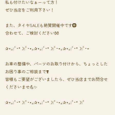
私も付けたいなぁーって方！
ぜひ当店をご利用下さい！
また、タイヤSALEも絶賛開催中です🛞
合わせて、ご検討ください👐
✰⋆｡:ﾟ･*☽:ﾟ･⋆｡✰⋆｡:ﾟ･*☽:ﾟ･⋆｡✰⋆｡:ﾟ･*☽:ﾟ･⋆
お車の整備や、パーツのお取り付けから、ちょっとした
お困り事のご相談まで❣️
皆様もご要望がございましたら、ぜひ当店までお問合せ
くださいませ💪✨
✰⋆｡:ﾟ･*☽:ﾟ･⋆｡✰⋆｡:ﾟ･*☽:ﾟ･⋆｡✰⋆｡:ﾟ･*☽:ﾟ