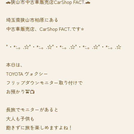
🚗狭山市中古車販売店CarShop FACT.🚗
埼玉県狭山市柏原にある
中古車販売店、CarShop FACT.です⭐️
°・*:.。.☆°・*:.。.☆°・*:.。.☆°・*:.。.☆°・*:.。.☆
本日は、
TOYOTA ヴォクシー
フリップダウンモニター取り付けで
お預かり🚖📺
長旅でモニターがあると
大人も子供も
飽きずに旅を楽しめますよね！