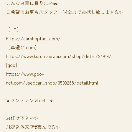
⁡⁡⁡こんなお車に乗りたい🚗
ご希望のお車もスタッフ一同全力でお探し致します💪✨
［HP］
https://carshopfact.com/
［車選び.com]
https://www.kurumaerabi.com/shop/detail/24919/
[goo]
https://www.goo-
net.com/usedcar_shop/0509288/detail.html
🔸メンテナンスect...🔸
お任せ下さい✨
飛び込み来店❣️喜んで💪✨