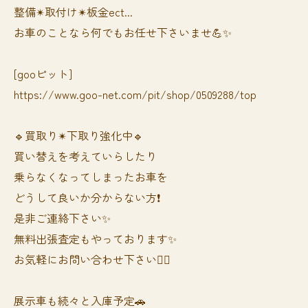
整備✴︎取付け✴︎板金ect...
お車のことなら何でもお任せ下さいませ💪✨
[gooピット]
https://www.goo-net.com/pit/shop/0509288/top
🔹買取り✴︎下取り強化中🔹
買い替えを考えていらしたり
乗らなくなってしまったお車を
どうして良いか分からない方❗️
是非ご連絡下さい✨
無料出張査定もやっております✨
お気軽にお問い合わせ下さい🙆‍♀️
展示車も続々と入庫予定🚗