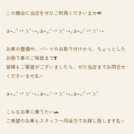
この機会に当店をぜひご利用くださいませ📢
✰⋆｡:ﾟ･*☽:ﾟ･⋆｡✰⋆｡:ﾟ･*☽:ﾟ･⋆｡✰⋆｡:ﾟ･*☽:ﾟ･⋆
お車の整備や、パーツのお取り付けから、ちょっとした
お困り事のご相談まで❣️
皆様もご要望がございましたら、ぜひ当店までお問合せ
くださいませ💪✨
✰⋆｡:ﾟ･*☽:ﾟ･⋆｡✰⋆｡:ﾟ･*☽:ﾟ･⋆｡✰⋆｡:ﾟ･*☽:ﾟ
⁡⁡⁡こんなお車に乗りたい🚗
ご希望のお車もスタッフ一同全力でお探し致します💪✨