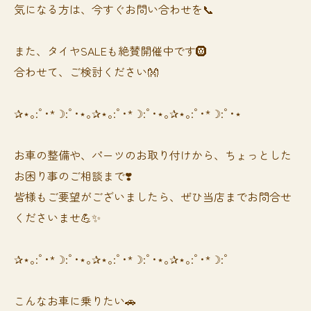
気になる方は、今すぐお問い合わせを📞
また、タイヤSALEも絶賛開催中です🛞
合わせて、ご検討ください👐
✰⋆｡:ﾟ･*☽:ﾟ･⋆｡✰⋆｡:ﾟ･*☽:ﾟ･⋆｡✰⋆｡:ﾟ･*☽:ﾟ･⋆
お車の整備や、パーツのお取り付けから、ちょっとした
お困り事のご相談まで❣️
皆様もご要望がございましたら、ぜひ当店までお問合せ
くださいませ💪✨
✰⋆｡:ﾟ･*☽:ﾟ･⋆｡✰⋆｡:ﾟ･*☽:ﾟ･⋆｡✰⋆｡:ﾟ･*☽:ﾟ
⁡⁡⁡こんなお車に乗りたい🚗