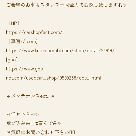
ご希望のお車もスタッフ一同全力でお探し致します💪✨
［HP］
https://carshopfact.com/
［車選び.com]
https://www.kurumaerabi.com/shop/detail/24919/
[goo]
https://www.goo-
net.com/usedcar_shop/0509288/detail.html
🔸メンテナンスect...🔸
お任せ下さい✨
飛び込み来店❣️喜んで💪✨
お気軽にお問い合わせ下さい🙆‍♀️