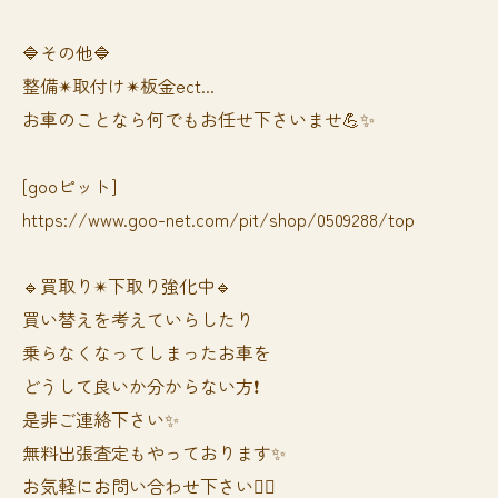
🔷その他🔷
整備✴︎取付け✴︎板金ect...
お車のことなら何でもお任せ下さいませ💪✨
[gooピット]
https://www.goo-net.com/pit/shop/0509288/top
🔹買取り✴︎下取り強化中🔹
買い替えを考えていらしたり
乗らなくなってしまったお車を
どうして良いか分からない方❗️
是非ご連絡下さい✨
無料出張査定もやっております✨
お気軽にお問い合わせ下さい🙆‍♀️