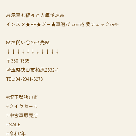
展示車も続々と入庫予定🚗
インスタ★HP★グー★車選び.comを要チェック👀✨
🌺お問い合わせ先🌺
↓↓↓↓↓↓↓↓↓↓↓
〒350-1335
埼玉県狭山市柏原2332-1
TEL:04-2941-5273
#埼玉県狭山市
#タイヤセール
#中古車販売店
#SALE
#令和7年