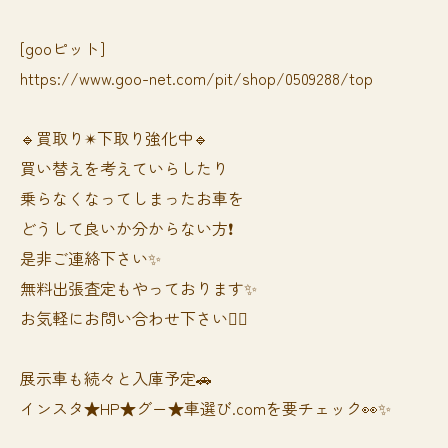
[gooピット]
https://www.goo-net.com/pit/shop/0509288/top
🔹買取り✴︎下取り強化中🔹
買い替えを考えていらしたり
乗らなくなってしまったお車を
どうして良いか分からない方❗️
是非ご連絡下さい✨
無料出張査定もやっております✨
お気軽にお問い合わせ下さい🙆‍♀️
展示車も続々と入庫予定🚗
インスタ★HP★グー★車選び.comを要チェック👀✨