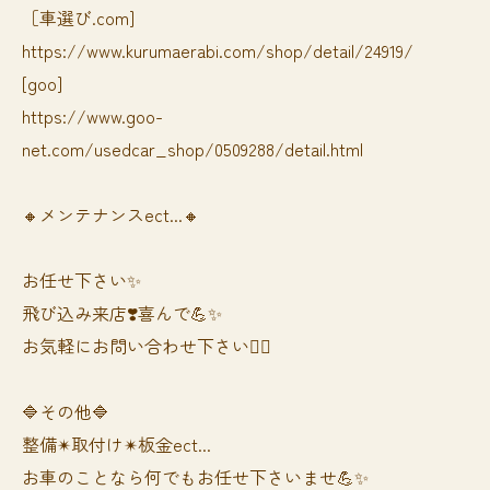
［車選び.com]
https://www.kurumaerabi.com/shop/detail/24919/
[goo]
https://www.goo-
net.com/usedcar_shop/0509288/detail.html
🔸メンテナンスect...🔸
お任せ下さい✨
飛び込み来店❣️喜んで💪✨
お気軽にお問い合わせ下さい🙆‍♀️
🔷その他🔷
整備✴︎取付け✴︎板金ect...
お車のことなら何でもお任せ下さいませ💪✨