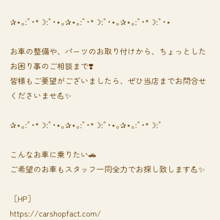
✰⋆｡:ﾟ･*☽:ﾟ･⋆｡✰⋆｡:ﾟ･*☽:ﾟ･⋆｡✰⋆｡:ﾟ･*☽:ﾟ･⋆
お車の整備や、パーツのお取り付けから、ちょっとした
お困り事のご相談まで❣️
皆様もご要望がございましたら、ぜひ当店までお問合せ
くださいませ💪✨
✰⋆｡:ﾟ･*☽:ﾟ･⋆｡✰⋆｡:ﾟ･*☽:ﾟ･⋆｡✰⋆｡:ﾟ･*☽:ﾟ
⁡⁡⁡こんなお車に乗りたい🚗
ご希望のお車もスタッフ一同全力でお探し致します💪✨
［HP］
https://carshopfact.com/