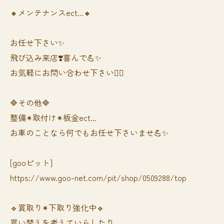
🔸メンテナンスect...🔸
お任せ下さい✨
飛び込み来店❣️喜んで💪✨
お気軽にお問い合わせ下さい🙆‍♀️
🔷その他🔷
整備✴︎取付け✴︎板金ect...
お車のことなら何でもお任せ下さいませ💪✨
[gooピット]
https://www.goo-net.com/pit/shop/0509288/top
🔹買取り✴︎下取り強化中🔹
買い替えを考えていらしたり