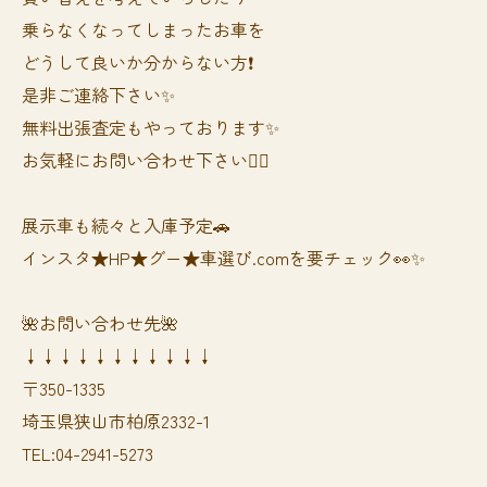
乗らなくなってしまったお車を
どうして良いか分からない方❗️
是非ご連絡下さい✨
無料出張査定もやっております✨
お気軽にお問い合わせ下さい🙆‍♀️
展示車も続々と入庫予定🚗
インスタ★HP★グー★車選び.comを要チェック👀✨
🌺お問い合わせ先🌺
↓↓↓↓↓↓↓↓↓↓↓
〒350-1335
埼玉県狭山市柏原2332-1
TEL:04-2941-5273