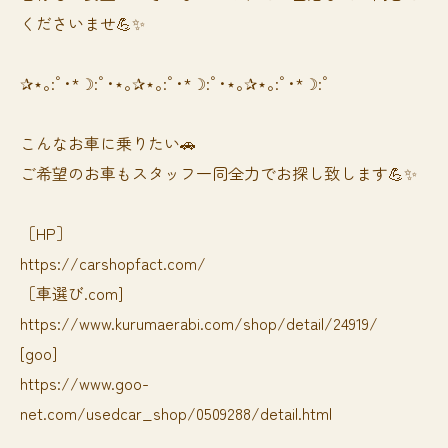
くださいませ💪✨
✰⋆｡:ﾟ･*☽:ﾟ･⋆｡✰⋆｡:ﾟ･*☽:ﾟ･⋆｡✰⋆｡:ﾟ･*☽:ﾟ
⁡⁡⁡こんなお車に乗りたい🚗
ご希望のお車もスタッフ一同全力でお探し致します💪✨
［HP］
https://carshopfact.com/
［車選び.com]
https://www.kurumaerabi.com/shop/detail/24919/
[goo]
https://www.goo-
net.com/usedcar_shop/0509288/detail.html