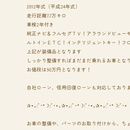
2012年式（平成24年式）
走行距離7.7万キロ
車検2年付き
純正ナビ＆フルセグＴＶ！アラウンドビュー
ルトインＥＴＣ！インテリジェントキー！フ
上記が装備品となります
しっかり整備すればまだまだ乗れるお車となり
お値段は90万円となります！
自社ローン、信用回復ローンも対応しており
✰⋆｡:ﾟ･*☽:ﾟ･⋆｡✰⋆｡:ﾟ･*☽:ﾟ･⋆｡✰⋆｡:ﾟ･*☽:ﾟ･⋆
お車の整備や、パーツのお取り付けから、ちょ