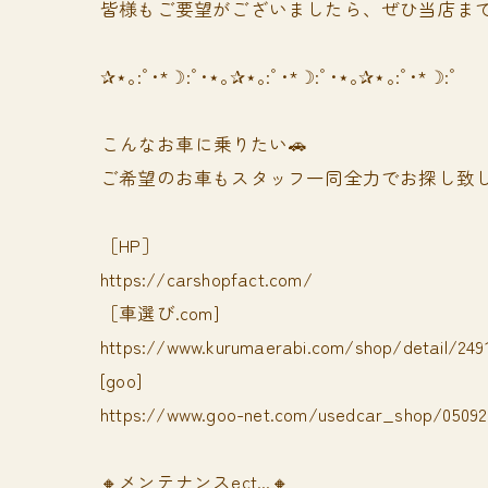
皆様もご要望がございましたら、ぜひ当店まで
✰⋆｡:ﾟ･*☽:ﾟ･⋆｡✰⋆｡:ﾟ･*☽:ﾟ･⋆｡✰⋆｡:ﾟ･*☽:ﾟ
⁡⁡⁡こんなお車に乗りたい🚗
ご希望のお車もスタッフ一同全力でお探し致し
［HP］
https://carshopfact.com/
［車選び.com]
https://www.kurumaerabi.com/shop/detail/249
[goo]
https://www.goo-net.com/usedcar_shop/050928
🔸メンテナンスect...🔸