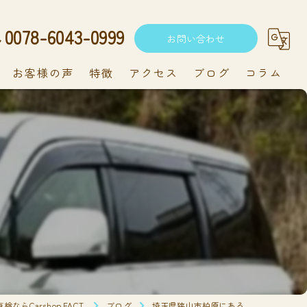
0078-6043-0999
お問い合わせ
お客様の声
特徴
アクセス
ブログ
コラム
中古車
軽自動車
る
新車
持ち込み
メンテナンス
ならCarshop FACT.
ブログ
埼玉県狭山市柏原にある