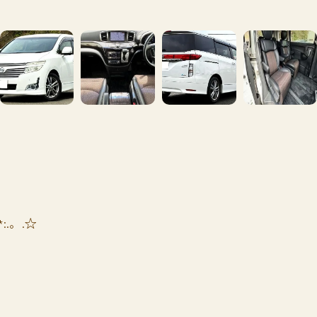
*:.。.☆
！