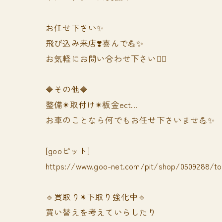
お任せ下さい✨
飛び込み来店❣️喜んで💪✨
お気軽にお問い合わせ下さい🙆‍♀️
🔷その他🔷
整備✴︎取付け✴︎板金ect...
お車のことなら何でもお任せ下さいませ💪✨
[gooピット]
https://www.goo-net.com/pit/shop/0509288/t
🔹買取り✴︎下取り強化中🔹
買い替えを考えていらしたり