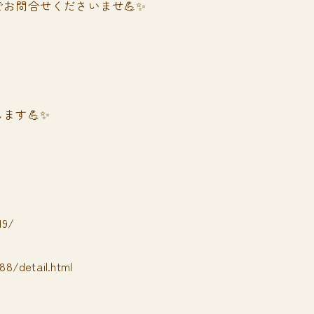
お問合せくださいませ💪✨
ます💪✨
19/
8/detail.html