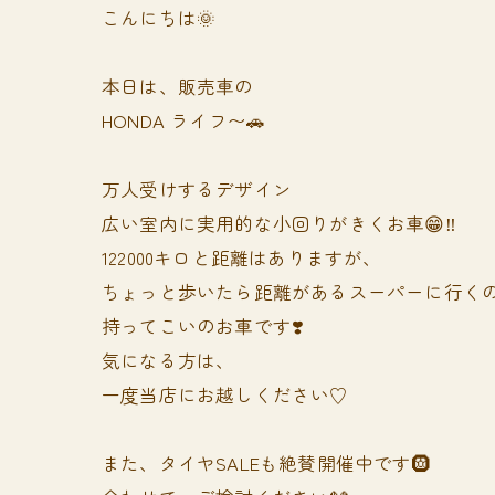
こんにちは🌞
本日は、販売車の
HONDA ライフ〜🚗
万人受けするデザイン
広い室内に実用的な小回りがきくお車😁‼️
122000キロと距離はありますが、
ちょっと歩いたら距離があるスーパーに行く
持ってこいのお車です❣️
気になる方は、
一度当店にお越しください♡
また、タイヤSALEも絶賛開催中です🛞