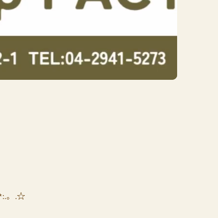
*:.。.☆