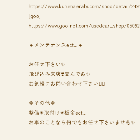
https://www.kurumaerabi.com/shop/detail/249
[goo]
https://www.goo-net.com/usedcar_shop/050928
🔸メンテナンスect...🔸
お任せ下さい✨
飛び込み来店❣️喜んで💪✨
お気軽にお問い合わせ下さい🙆‍♀️
🔷その他🔷
整備✴︎取付け✴︎板金ect...
お車のことなら何でもお任せ下さいませ💪✨