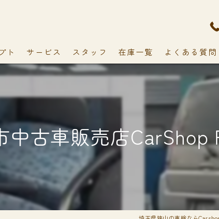
プト
サービス
スタッフ
在庫一覧
よくある質問
中古車販売店CarShop F
埼玉県狭山の車検ならCarshop 