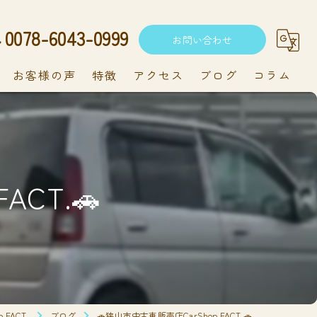
0078-6043-0999
お問い合わせ
お客様の声
特徴
アクセス
ブログ
コラム
中古車
軽自動車
ACT.🚗
新車
持ち込み
メンテナンス
FACT.
ブログ
🚗狭山市中古車販売店CarShop FACT.🚗