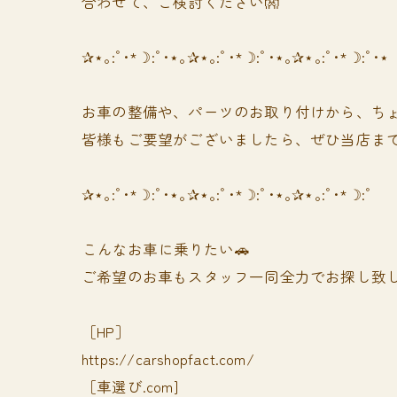
合わせて、ご検討ください👐
✰⋆｡:ﾟ･*☽:ﾟ･⋆｡✰⋆｡:ﾟ･*☽:ﾟ･⋆｡✰⋆｡:ﾟ･*☽:ﾟ･⋆
お車の整備や、パーツのお取り付けから、ちょ
皆様もご要望がございましたら、ぜひ当店まで
✰⋆｡:ﾟ･*☽:ﾟ･⋆｡✰⋆｡:ﾟ･*☽:ﾟ･⋆｡✰⋆｡:ﾟ･*☽:ﾟ
⁡⁡⁡こんなお車に乗りたい🚗
ご希望のお車もスタッフ一同全力でお探し致し
［HP］
https://carshopfact.com/
［車選び.com]