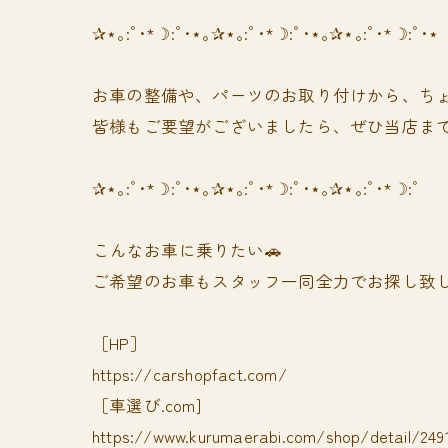
✰⋆｡:ﾟ･*☽:ﾟ･⋆｡✰⋆｡:ﾟ･*☽:ﾟ･⋆｡✰⋆｡:ﾟ･*☽:ﾟ･⋆
お車の整備や、パーツのお取り付けから、ちょ
皆様もご要望がございましたら、ぜひ当店まで
✰⋆｡:ﾟ･*☽:ﾟ･⋆｡✰⋆｡:ﾟ･*☽:ﾟ･⋆｡✰⋆｡:ﾟ･*☽:ﾟ
⁡⁡⁡こんなお車に乗りたい🚗
ご希望のお車もスタッフ一同全力でお探し致し
［HP］
https://carshopfact.com/
［車選び.com]
https://www.kurumaerabi.com/shop/detail/249