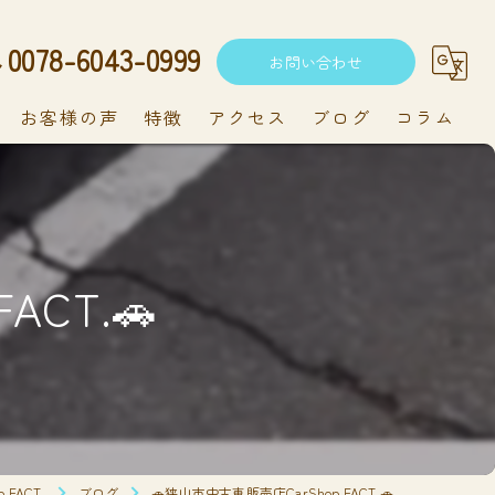
0078-6043-0999
お問い合わせ
お客様の声
特徴
アクセス
ブログ
コラム
中古車
軽自動車
ACT.🚗
新車
持ち込み
メンテナンス
FACT.
ブログ
🚗狭山市中古車販売店CarShop FACT.🚗