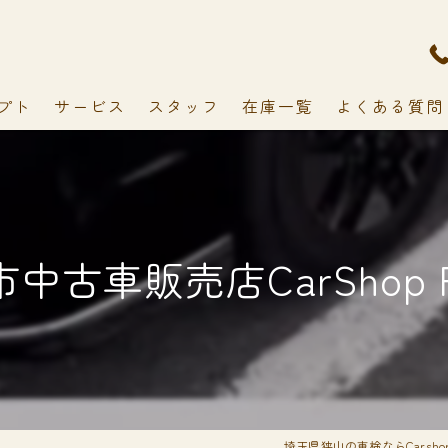
プト
サービス
スタッフ
在庫一覧
よくある質問
中古車販売店CarShop F
埼玉県狭山の車検ならCarshop 