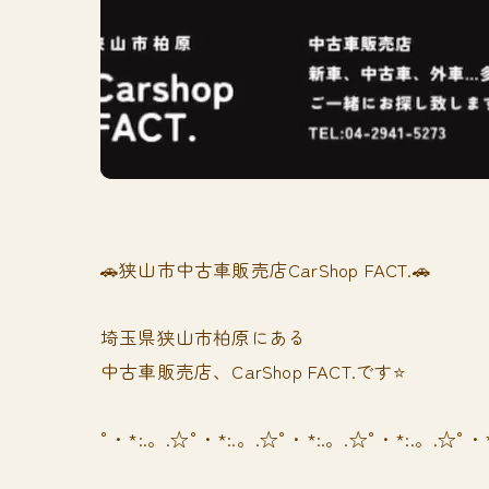
🚗狭山市中古車販売店CarShop FACT.🚗
埼玉県狭山市柏原にある
中古車販売店、CarShop FACT.です⭐️
°・*:.。.☆°・*:.。.☆°・*:.。.☆°・*:.。.☆°・