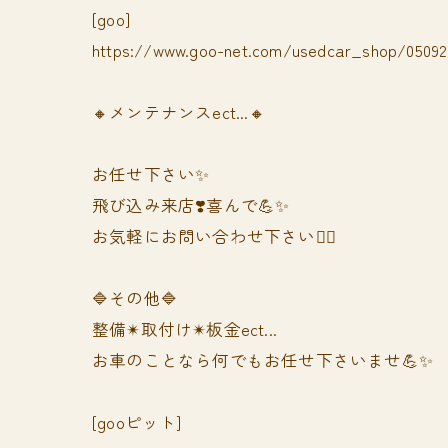
[goo]
https://www.goo-net.com/usedcar_shop/050928
🔸メンテナンスect...🔸
お任せ下さい✨
飛び込み来店❣️喜んで💪✨
お気軽にお問い合わせ下さい🙆‍♀️
🔷その他🔷
整備✴︎取付け✴︎板金ect...
お車のことなら何でもお任せ下さいませ💪✨
[gooピット]