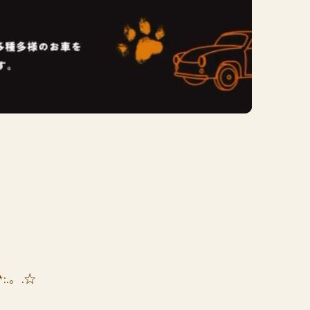
*:.。.☆