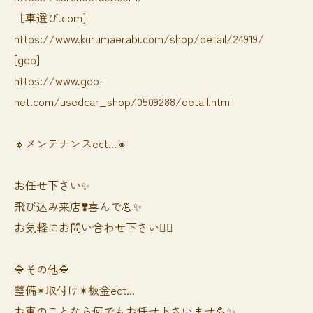
［車選び.com]
https://www.kurumaerabi.com/shop/detail/24919/
[goo]
https://www.goo-
net.com/usedcar_shop/0509288/detail.html
🔸メンテナンスect...🔸
お任せ下さい✨
飛び込み来店❣️喜んで💪✨
お気軽にお問い合わせ下さい🙆‍♀️
🔷その他🔷
整備✴︎取付け✴︎板金ect...
お車のことなら何でもお任せ下さいませ💪✨