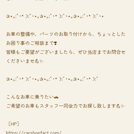
✰⋆｡:ﾟ･*☽:ﾟ･⋆｡✰⋆｡:ﾟ･*☽:ﾟ･⋆｡✰⋆｡:ﾟ･*☽:ﾟ･⋆
お車の整備や、パーツのお取り付けから、ちょっとした
お困り事のご相談まで❣️
皆様もご要望がございましたら、ぜひ当店までお問合せ
くださいませ💪✨
✰⋆｡:ﾟ･*☽:ﾟ･⋆｡✰⋆｡:ﾟ･*☽:ﾟ･⋆｡✰⋆｡:ﾟ･*☽:ﾟ
⁡⁡⁡こんなお車に乗りたい🚗
ご希望のお車もスタッフ一同全力でお探し致します💪✨
［HP］
https://carshopfact.com/