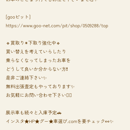
[gooピット]
https://www.goo-net.com/pit/shop/0509288/top
🔹買取り✴︎下取り強化中🔹
買い替えを考えていらしたり
乗らなくなってしまったお車を
どうして良いか分からない方❗️
是非ご連絡下さい✨
無料出張査定もやっております✨
お気軽にお問い合わせ下さい🙆‍♀️
展示車も続々と入庫予定🚗
インスタ★HP★グー★車選び.comを要チェック👀✨