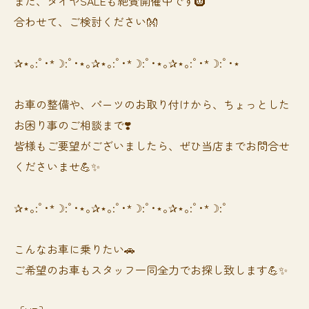
また、タイヤSALEも絶賛開催中です🛞
合わせて、ご検討ください👐
✰⋆｡:ﾟ･*☽:ﾟ･⋆｡✰⋆｡:ﾟ･*☽:ﾟ･⋆｡✰⋆｡:ﾟ･*☽:ﾟ･⋆
お車の整備や、パーツのお取り付けから、ちょっとした
お困り事のご相談まで❣️
皆様もご要望がございましたら、ぜひ当店までお問合せ
くださいませ💪✨
✰⋆｡:ﾟ･*☽:ﾟ･⋆｡✰⋆｡:ﾟ･*☽:ﾟ･⋆｡✰⋆｡:ﾟ･*☽:ﾟ
⁡⁡⁡こんなお車に乗りたい🚗
ご希望のお車もスタッフ一同全力でお探し致します💪✨