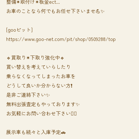
整備✴︎取付け✴︎板金ect...
お車のことなら何でもお任せ下さいませ💪✨
[gooピット]
https://www.goo-net.com/pit/shop/0509288/top
🔹買取り✴︎下取り強化中🔹
買い替えを考えていらしたり
乗らなくなってしまったお車を
どうして良いか分からない方❗️
是非ご連絡下さい✨
無料出張査定もやっております✨
お気軽にお問い合わせ下さい🙆‍♀️
展示車も続々と入庫予定🚗