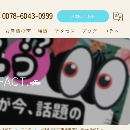
0078-6043-0999
お問い合わせ
お客様の声
特徴
アクセス
ブログ
コラム
中古車
軽自動車
ACT.🚗
新車
持ち込み
メンテナンス
FACT.
ブログ
🚗狭山市中古車販売店CarShop FACT.🚗