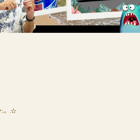
*:.。.☆