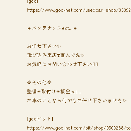
[goo]
https://www.goo-net.com/usedcar_shop/050928
🔸メンテナンスect...🔸
お任せ下さい✨
飛び込み来店❣️喜んで💪✨
お気軽にお問い合わせ下さい🙆‍♀️
🔷その他🔷
整備✴︎取付け✴︎板金ect...
お車のことなら何でもお任せ下さいませ💪✨
[gooピット]
https://www.goo-net.com/pit/shop/0509288/t