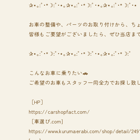
✰⋆｡:ﾟ･*☽:ﾟ･⋆｡✰⋆｡:ﾟ･*☽:ﾟ･⋆｡✰⋆｡:ﾟ･*☽:ﾟ･⋆
お車の整備や、パーツのお取り付けから、ちょ
皆様もご要望がございましたら、ぜひ当店まで
✰⋆｡:ﾟ･*☽:ﾟ･⋆｡✰⋆｡:ﾟ･*☽:ﾟ･⋆｡✰⋆｡:ﾟ･*☽:ﾟ
⁡⁡⁡こんなお車に乗りたい🚗
ご希望のお車もスタッフ一同全力でお探し致し
［HP］
https://carshopfact.com/
［車選び.com]
https://www.kurumaerabi.com/shop/detail/249