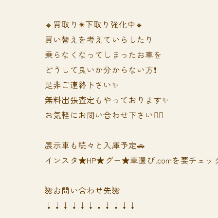
🔹買取り✴︎下取り強化中🔹
買い替えを考えていらしたり
乗らなくなってしまったお車を
どうして良いか分からない方❗️
是非ご連絡下さい✨
無料出張査定もやっております✨
お気軽にお問い合わせ下さい🙆‍♀️
展示車も続々と入庫予定🚗
インスタ★HP★グー★車選び.comを要チェック
🌺お問い合わせ先🌺
↓↓↓↓↓↓↓↓↓↓↓