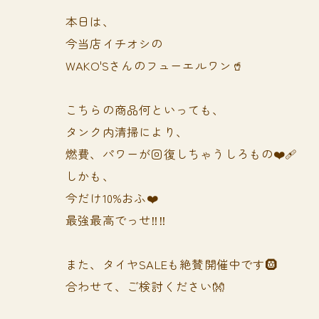
本日は、
今当店イチオシの
WAKO'Sさんのフューエルワン🥤
こちらの商品何といっても、
タンク内清掃により、
燃費、パワーが回復しちゃうしろもの❤️‍🩹
しかも、
今だけ10%おふ❤️
最強最高でっせ‼️‼️
また、タイヤSALEも絶賛開催中です🛞
合わせて、ご検討ください👐