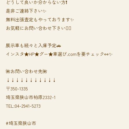
どうして良いか分からない方❗️
是非ご連絡下さい✨
無料出張査定もやっております✨
お気軽にお問い合わせ下さい🙆‍♀️
展示車も続々と入庫予定🚗
インスタ★HP★グー★車選び.comを要チェック👀✨
🌺お問い合わせ先🌺
↓↓↓↓↓↓↓↓↓↓↓
〒350-1335
埼玉県狭山市柏原2332-1
TEL:04-2941-5273
#埼玉県狭山市