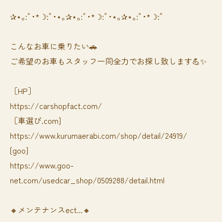
✰⋆｡:ﾟ･*☽:ﾟ･⋆｡✰⋆｡:ﾟ･*☽:ﾟ･⋆｡✰⋆｡:ﾟ･*☽:ﾟ
⁡⁡⁡こんなお車に乗りたい🚗
ご希望のお車もスタッフ一同全力でお探し致します💪✨
［HP］
https://carshopfact.com/
［車選び.com]
https://www.kurumaerabi.com/shop/detail/24919/
[goo]
https://www.goo-
net.com/usedcar_shop/0509288/detail.html
🔸メンテナンスect...🔸