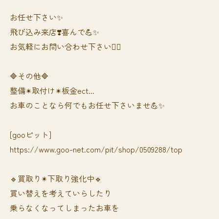
お任せ下さい✨
飛び込み来店❣️喜んで💪✨
お気軽にお問い合わせ下さい🙆‍♀️
🔷その他🔷
整備✴︎取付け✴︎板金ect...
お車のことなら何でもお任せ下さいませ💪✨
[gooピット]
https://www.goo-net.com/pit/shop/0509288/top
🔹買取り✴︎下取り強化中🔹
買い替えを考えていらしたり
乗らなくなってしまったお車を