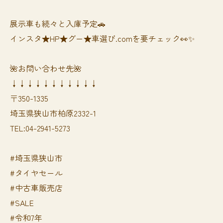
展示車も続々と入庫予定🚗
インスタ★HP★グー★車選び.comを要チェック👀✨
🌺お問い合わせ先🌺
↓↓↓↓↓↓↓↓↓↓↓
〒350-1335
埼玉県狭山市柏原2332-1
TEL:04-2941-5273
#埼玉県狭山市
#タイヤセール
#中古車販売店
#SALE
#令和7年