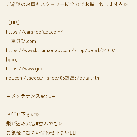
ご希望のお車もスタッフ一同全力でお探し致します💪✨
［HP］
https://carshopfact.com/
［車選び.com]
https://www.kurumaerabi.com/shop/detail/24919/
[goo]
https://www.goo-
net.com/usedcar_shop/0509288/detail.html
🔸メンテナンスect...🔸
お任せ下さい✨
飛び込み来店❣️喜んで💪✨
お気軽にお問い合わせ下さい🙆‍♀️