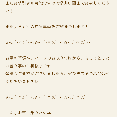
またお値引きも可能ですので是非店頭までお越しくださ
い！
また明日も別の在庫車両をご紹介致します！
✰⋆｡:ﾟ･*☽:ﾟ･⋆｡✰⋆｡:ﾟ･*☽:ﾟ･⋆｡✰⋆｡:ﾟ･*☽:ﾟ･⋆
お車の整備や、パーツのお取り付けから、ちょっとした
お困り事のご相談まで❣️
皆様もご要望がございましたら、ぜひ当店までお問合せ
くださいませ💪✨
✰⋆｡:ﾟ･*☽:ﾟ･⋆｡✰⋆｡:ﾟ･*☽:ﾟ･⋆｡✰⋆｡:ﾟ･*☽:ﾟ
⁡⁡⁡こんなお車に乗りたい🚗