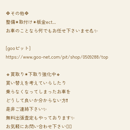
🔷その他🔷
整備✴︎取付け✴︎板金ect...
お車のことなら何でもお任せ下さいませ💪✨
[gooピット]
https://www.goo-net.com/pit/shop/0509288/top
🔹買取り✴︎下取り強化中🔹
買い替えを考えていらしたり
乗らなくなってしまったお車を
どうして良いか分からない方❗️
是非ご連絡下さい✨
無料出張査定もやっております✨
お気軽にお問い合わせ下さい🙆‍♀️