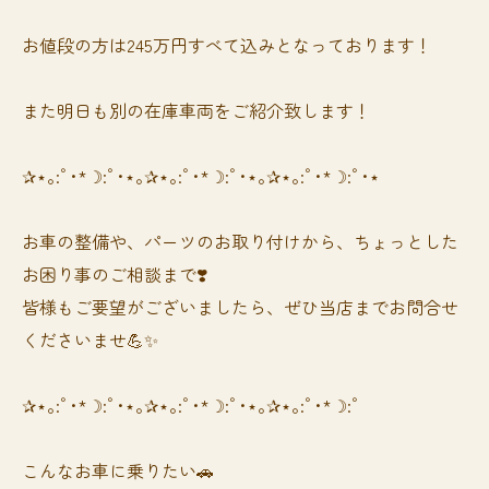
お値段の方は245万円すべて込みとなっております！
また明日も別の在庫車両をご紹介致します！
✰⋆｡:ﾟ･*☽:ﾟ･⋆｡✰⋆｡:ﾟ･*☽:ﾟ･⋆｡✰⋆｡:ﾟ･*☽:ﾟ･⋆
お車の整備や、パーツのお取り付けから、ちょっとした
お困り事のご相談まで❣️
皆様もご要望がございましたら、ぜひ当店までお問合せ
くださいませ💪✨
✰⋆｡:ﾟ･*☽:ﾟ･⋆｡✰⋆｡:ﾟ･*☽:ﾟ･⋆｡✰⋆｡:ﾟ･*☽:ﾟ
⁡⁡⁡こんなお車に乗りたい🚗