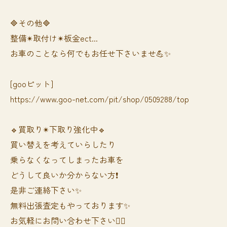
🔷その他🔷
整備✴︎取付け✴︎板金ect...
お車のことなら何でもお任せ下さいませ💪✨
[gooピット]
https://www.goo-net.com/pit/shop/0509288/top
🔹買取り✴︎下取り強化中🔹
買い替えを考えていらしたり
乗らなくなってしまったお車を
どうして良いか分からない方❗️
是非ご連絡下さい✨
無料出張査定もやっております✨
お気軽にお問い合わせ下さい🙆‍♀️