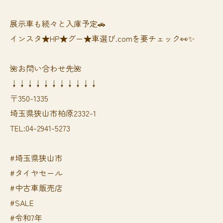
展示車も続々と入庫予定🚗
インスタ★HP★グー★車選び.comを要チェック👀✨
🌺お問い合わせ先🌺
↓↓↓↓↓↓↓↓↓↓↓
〒350-1335
埼玉県狭山市柏原2332-1
TEL:04-2941-5273
#埼玉県狭山市
#タイヤセール
#中古車販売店
#SALE
#令和7年