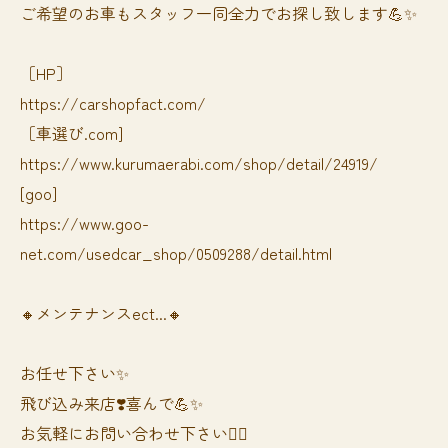
ご希望のお車もスタッフ一同全力でお探し致します💪✨
［HP］
https://carshopfact.com/
［車選び.com]
https://www.kurumaerabi.com/shop/detail/24919/
[goo]
https://www.goo-
net.com/usedcar_shop/0509288/detail.html
🔸メンテナンスect...🔸
お任せ下さい✨
飛び込み来店❣️喜んで💪✨
お気軽にお問い合わせ下さい🙆‍♀️