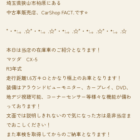
埼玉県狭山市柏原にある
中古車販売店、CarShop FACT.です⭐️
°・*:.。.☆°・*:.。.☆°・*:.。.☆°・*:.。.☆°・*:.。.☆
本日は当店の在庫車のご紹介となります！
マツダ CX-5
R3年式
走行距離1.6万キロとかなり極上のお車となります！
装備はアラウンドビューモニター、カープレイ、DVD、
地デジ視聴可能、コーナーセンサー等様々な機能が備わ
っております！
文面では説明しきれないので気になった方は是非当店ま
でおこしください！
また車検を取得してからのご納車となります！