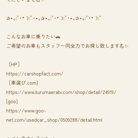
✰⋆｡:ﾟ･*☽:ﾟ･⋆｡✰⋆｡:ﾟ･*☽:ﾟ･⋆｡✰⋆｡:ﾟ･*☽:ﾟ
⁡⁡⁡こんなお車に乗りたい🚗
ご希望のお車もスタッフ一同全力でお探し致します💪✨
［HP］
https://carshopfact.com/
［車選び.com]
https://www.kurumaerabi.com/shop/detail/24919/
[goo]
https://www.goo-
net.com/usedcar_shop/0509288/detail.html
🔸メンテナンスect...🔸