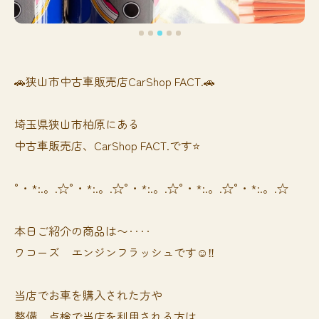
🚗狭山市中古車販売店CarShop FACT.🚗
埼玉県狭山市柏原にある
中古車販売店、CarShop FACT.です⭐️
°・*:.。.☆°・*:.。.☆°・*:.。.☆°・*:.。.☆°・*:.。.☆
本日ご紹介の商品は〜‥‥
ワコーズ エンジンフラッシュです☺️‼️
当店でお車を購入された方や
整備、点検で当店を利用される方は