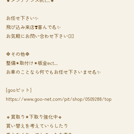
お任せ下さい✨
飛び込み来店❣️喜んで💪✨
お気軽にお問い合わせ下さい🙆‍♀️
🔷その他🔷
整備✴︎取付け✴︎板金ect...
お車のことなら何でもお任せ下さいませ💪✨
[gooピット]
https://www.goo-net.com/pit/shop/0509288/top
🔹買取り✴︎下取り強化中🔹
買い替えを考えていらしたり