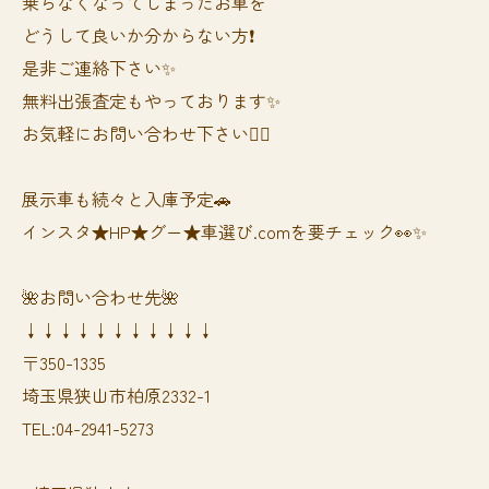
乗らなくなってしまったお車を
どうして良いか分からない方❗️
是非ご連絡下さい✨
無料出張査定もやっております✨
お気軽にお問い合わせ下さい🙆‍♀️
展示車も続々と入庫予定🚗
インスタ★HP★グー★車選び.comを要チェック👀✨
🌺お問い合わせ先🌺
↓↓↓↓↓↓↓↓↓↓↓
〒350-1335
埼玉県狭山市柏原2332-1
TEL:04-2941-5273