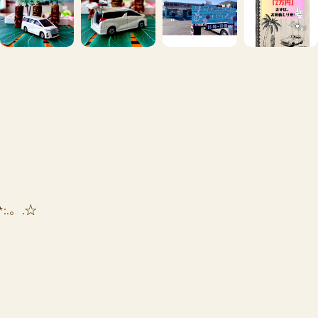
*:.。.☆