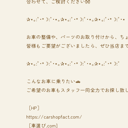
合わせて、ご検討ください👐
✰⋆｡:ﾟ･*☽:ﾟ･⋆｡✰⋆｡:ﾟ･*☽:ﾟ･⋆｡✰⋆｡:ﾟ･*☽:ﾟ･⋆
お車の整備や、パーツのお取り付けから、ちょ
皆様もご要望がございましたら、ぜひ当店まで
✰⋆｡:ﾟ･*☽:ﾟ･⋆｡✰⋆｡:ﾟ･*☽:ﾟ･⋆｡✰⋆｡:ﾟ･*☽:ﾟ
⁡⁡⁡こんなお車に乗りたい🚗
ご希望のお車もスタッフ一同全力でお探し致し
［HP］
https://carshopfact.com/
［車選び.com]