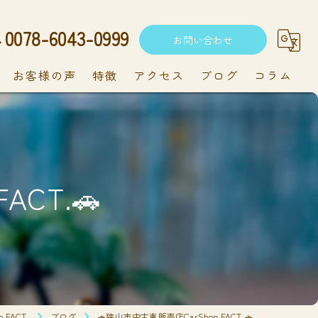
0078-6043-0999
お問い合わせ
お客様の声
特徴
アクセス
ブログ
コラム
中古車
軽自動車
ACT.🚗
新車
持ち込み
メンテナンス
FACT.
ブログ
🚗狭山市中古車販売店CarShop FACT.🚗