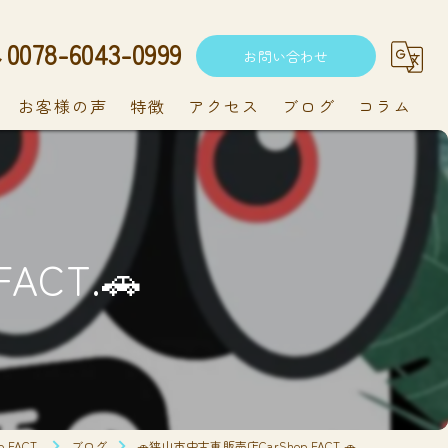
0078-6043-0999
お問い合わせ
お客様の声
特徴
アクセス
ブログ
コラム
中古車
軽自動車
ACT.🚗
新車
持ち込み
メンテナンス
FACT.
ブログ
🚗狭山市中古車販売店CarShop FACT.🚗