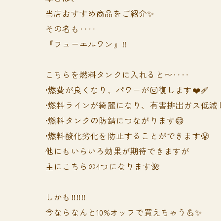
当店おすすめ商品をご紹介✨
その名も‥‥
『フューエルワン』‼️
こちらを燃料タンクに入れると〜‥‥
•燃費が良くなり、パワーが回復します❤️‍🩹
•燃料ラインが綺麗になり、有害排出ガス低減し
•燃料タンクの防錆につながります😄
•燃料酸化劣化を防止することができます😤
他にもいらいろ効果が期待できますが
主にこちらの4つになります🌺
しかも‼️‼️‼️
今ならなんと10%オッフで買えちゃう💪✨