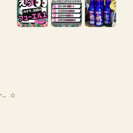
*:.。.☆