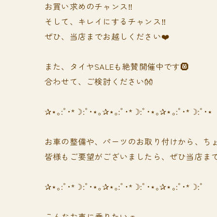
お買い求めのチャンス‼️
そして、キレイにするチャンス‼️
ぜひ、当店までお越しください❤️
また、タイヤSALEも絶賛開催中です🛞
合わせて、ご検討ください👐
✰⋆｡:ﾟ･*☽:ﾟ･⋆｡✰⋆｡:ﾟ･*☽:ﾟ･⋆｡✰⋆｡:ﾟ･*☽:ﾟ･⋆
お車の整備や、パーツのお取り付けから、ちょ
皆様もご要望がございましたら、ぜひ当店まで
✰⋆｡:ﾟ･*☽:ﾟ･⋆｡✰⋆｡:ﾟ･*☽:ﾟ･⋆｡✰⋆｡:ﾟ･*☽:ﾟ
⁡⁡⁡こんなお車に乗りたい🚗