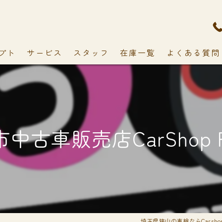
プト
サービス
スタッフ
在庫一覧
よくある質問
中古車販売店CarShop F
埼玉県狭山の車検ならCarshop 