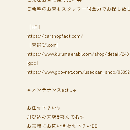
ご希望のお車もスタッフ一同全力でお探し致し
［HP］
https://carshopfact.com/
［車選び.com]
https://www.kurumaerabi.com/shop/detail/249
[goo]
https://www.goo-net.com/usedcar_shop/050928
🔸メンテナンスect...🔸
お任せ下さい✨
飛び込み来店❣️喜んで💪✨
お気軽にお問い合わせ下さい🙆‍♀️