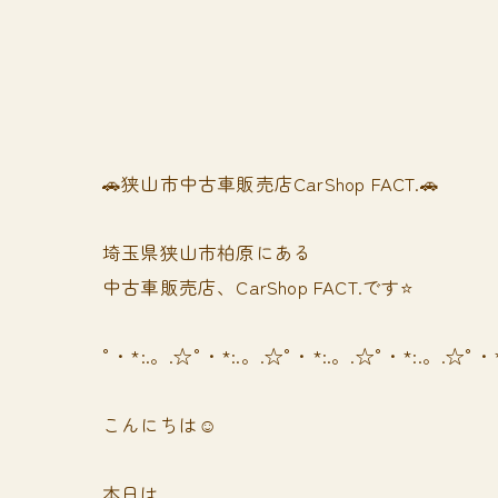
🚗狭山市中古車販売店CarShop FACT.🚗
埼玉県狭山市柏原にある
中古車販売店、CarShop FACT.です⭐️
°・*:.。.☆°・*:.。.☆°・*:.。.☆°・*:.。.☆°・
こんにちは☺️
本日は、