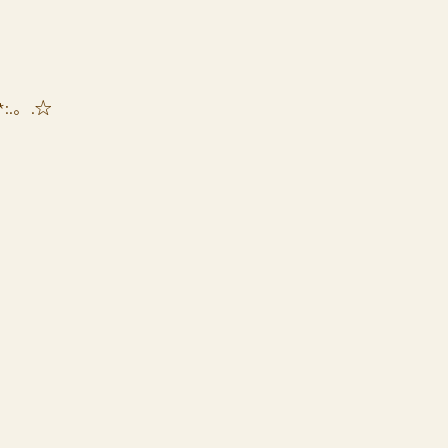
*:.。.☆