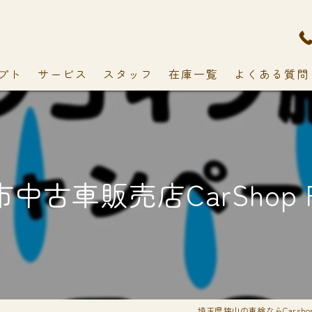
プト
サービス
スタッフ
在庫一覧
よくある質問
中古車販売店CarShop F
埼玉県狭山の車検ならCarshop 