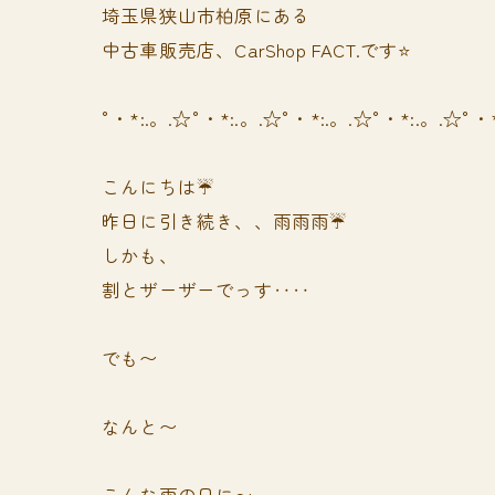
埼玉県狭山市柏原にある
中古車販売店、CarShop FACT.です⭐️
°・*:.。.☆°・*:.。.☆°・*:.。.☆°・*:.。.☆°・
こんにちは☔️
昨日に引き続き、、雨雨雨☔
しかも、
割とザーザーでっす‥‥
でも〜
なんと〜
こんな雨の日に〜