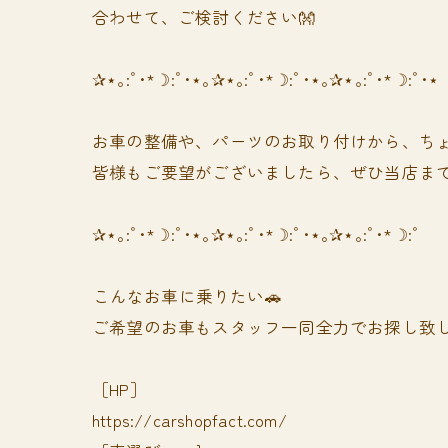
合わせて、ご検討ください👐
✰⋆｡:ﾟ･*☽:ﾟ･⋆｡✰⋆｡:ﾟ･*☽:ﾟ･⋆｡✰⋆｡:ﾟ･*☽:ﾟ･⋆
お車の整備や、パーツのお取り付けから、ちょ
皆様もご要望がございましたら、ぜひ当店まで
✰⋆｡:ﾟ･*☽:ﾟ･⋆｡✰⋆｡:ﾟ･*☽:ﾟ･⋆｡✰⋆｡:ﾟ･*☽:ﾟ
⁡⁡⁡こんなお車に乗りたい🚗
ご希望のお車もスタッフ一同全力でお探し致し
［HP］
https://carshopfact.com/