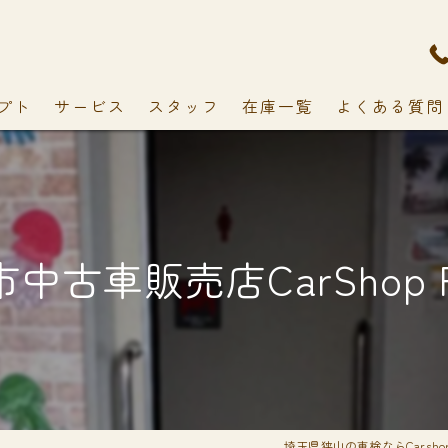
プト
サービス
スタッフ
在庫一覧
よくある質問
中古車販売店CarShop F
埼玉県狭山の車検ならCarshop 