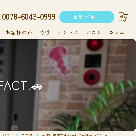
0078-6043-0999
お問い合わせ
お客様の声
特徴
アクセス
ブログ
コラム
中古車
軽自動車
ACT.🚗
新車
持ち込み
メンテナンス
FACT.
ブログ
🚗狭山市中古車販売店CarShop FACT.🚗