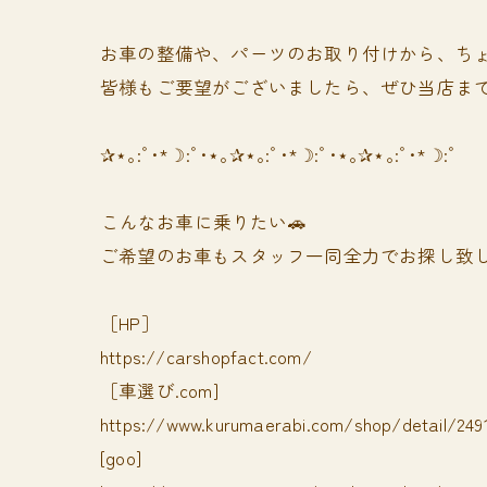
お車の整備や、パーツのお取り付けから、ちょ
皆様もご要望がございましたら、ぜひ当店まで
✰⋆｡:ﾟ･*☽:ﾟ･⋆｡✰⋆｡:ﾟ･*☽:ﾟ･⋆｡✰⋆｡:ﾟ･*☽:ﾟ
⁡⁡⁡こんなお車に乗りたい🚗
ご希望のお車もスタッフ一同全力でお探し致し
［HP］
https://carshopfact.com/
［車選び.com]
https://www.kurumaerabi.com/shop/detail/249
[goo]