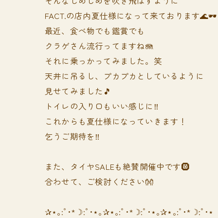
そんなじめじめを吹き飛ばすように
FACT.の店内夏仕様になって来ております🌊🕶️
最近、食べ物でも鑑賞でも
クラゲさん流行ってますね🪼
それに乗っかってみました。笑
天井に吊るし、プカプカとしているように
見せてみました🎵
トイレの入り口もいい感じに‼️
これからも夏仕様になっていきます！
乞うご期待を‼️
また、タイヤSALEも絶賛開催中です🛞
合わせて、ご検討ください👐
✰⋆｡:ﾟ･*☽:ﾟ･⋆｡✰⋆｡:ﾟ･*☽:ﾟ･⋆｡✰⋆｡:ﾟ･*☽:ﾟ･⋆