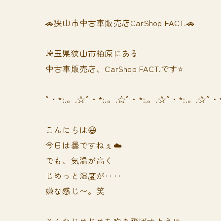
🚗狭山市中古車販売店CarShop FACT.🚗
埼玉県狭山市柏原にある
中古車販売店、CarShop FACT.です⭐️
°・*:.。.☆°・*:.。.☆°・*:.。.☆°・*:.。.☆°・
こんにちは😃
今日は曇ですねぇ☁️
でも、気温が高く
じめっと湿度が‥‥
嫌な感じ〜。笑