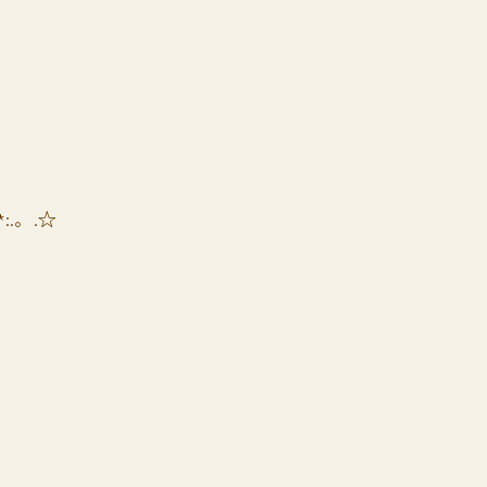
*:.。.☆